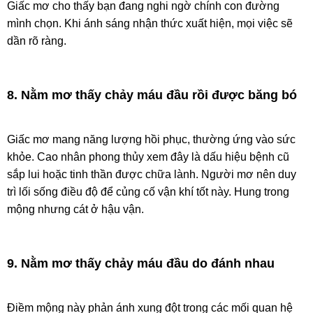
Giấc mơ cho thấy bạn đang nghi ngờ chính con đường
mình chọn. Khi ánh sáng nhận thức xuất hiện, mọi việc sẽ
dần rõ ràng.
8. Nằm mơ thấy chảy máu đầu rồi được băng bó
Giấc mơ mang năng lượng hồi phục, thường ứng vào sức
khỏe. Cao nhân phong thủy xem đây là dấu hiệu bệnh cũ
sắp lui hoặc tinh thần được chữa lành. Người mơ nên duy
trì lối sống điều độ để củng cố vận khí tốt này. Hung trong
mộng nhưng cát ở hậu vận.
9. Nằm mơ thấy chảy máu đầu do đánh nhau
Điềm mộng này phản ánh xung đột trong các mối quan hệ