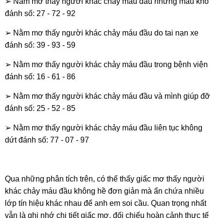
➢ Nằm mơ thấy người khác chảy máu đầu nhưng máu khô
đánh số: 27 - 72 - 92
➢ Nằm mơ thấy người khác chảy máu đầu do tai nạn xe
đánh số: 39 - 93 - 59
➢ Nằm mơ thấy người khác chảy máu đầu trong bệnh viện
đánh số: 16 - 61 - 86
➢ Nằm mơ thấy người khác chảy máu đầu và mình giúp đỡ
đánh số: 25 - 52 - 85
➢ Nằm mơ thấy người khác chảy máu đầu liên tục không
dứt đánh số: 77 - 07 - 97
Qua những phân tích trên, có thể thấy giấc mơ thấy người
khác chảy máu đầu không hề đơn giản mà ẩn chứa nhiều
lớp tín hiệu khác nhau để anh em soi cầu. Quan trọng nhất
vẫn là ghi nhớ chi tiết giấc mơ, đối chiếu hoàn cảnh thực tế