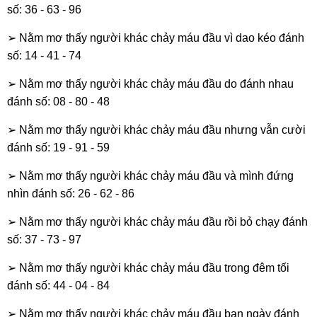
số: 36 - 63 - 96
➢ Nằm mơ thấy người khác chảy máu đầu vì dao kéo đánh
số: 14 - 41 - 74
➢ Nằm mơ thấy người khác chảy máu đầu do đánh nhau
đánh số: 08 - 80 - 48
➢ Nằm mơ thấy người khác chảy máu đầu nhưng vẫn cười
đánh số: 19 - 91 - 59
➢ Nằm mơ thấy người khác chảy máu đầu và mình đứng
nhìn đánh số: 26 - 62 - 86
➢ Nằm mơ thấy người khác chảy máu đầu rồi bỏ chạy đánh
số: 37 - 73 - 97
➢ Nằm mơ thấy người khác chảy máu đầu trong đêm tối
đánh số: 44 - 04 - 84
➢ Nằm mơ thấy người khác chảy máu đầu ban ngày đánh