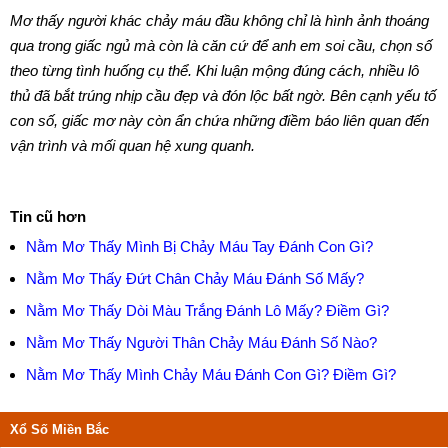
Mơ thấy người khác chảy máu đầu không chỉ là hình ảnh thoáng
qua trong giấc ngủ mà còn là căn cứ để anh em soi cầu, chọn số
theo từng tình huống cụ thể. Khi luận mộng đúng cách, nhiều lô
thủ đã bắt trúng nhịp cầu đẹp và đón lộc bất ngờ. Bên cạnh yếu tố
con số, giấc mơ này còn ẩn chứa những điềm báo liên quan đến
vận trình và mối quan hệ xung quanh.
Tin cũ hơn
Nằm Mơ Thấy Mình Bị Chảy Máu Tay Đánh Con Gì?
Nằm Mơ Thấy Đứt Chân Chảy Máu Đánh Số Mấy?
Nằm Mơ Thấy Dòi Màu Trắng Đánh Lô Mấy? Điềm Gì?
Nằm Mơ Thấy Người Thân Chảy Máu Đánh Số Nào?
Nằm Mơ Thấy Mình Chảy Máu Đánh Con Gì? Điềm Gì?
Xổ Số Miền Bắc