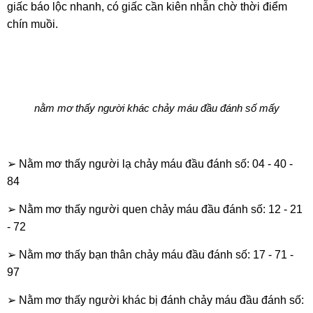
giấc báo lộc nhanh, có giấc cần kiên nhẫn chờ thời điểm
chín muồi.
nằm mơ thấy người khác chảy máu đầu đánh số mấy
➢ Nằm mơ thấy người lạ chảy máu đầu đánh số: 04 - 40 -
84
➢ Nằm mơ thấy người quen chảy máu đầu đánh số: 12 - 21
- 72
➢ Nằm mơ thấy bạn thân chảy máu đầu đánh số: 17 - 71 -
97
➢ Nằm mơ thấy người khác bị đánh chảy máu đầu đánh số: