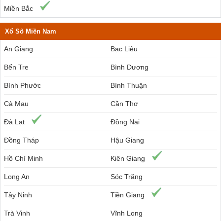
Miền Bắc
Xổ Số Miền Nam
An Giang
Bạc Liêu
Bến Tre
Bình Dương
Bình Phước
Bình Thuận
Cà Mau
Cần Thơ
Đà Lạt
Đồng Nai
Đồng Tháp
Hậu Giang
Hồ Chí Minh
Kiên Giang
Long An
Sóc Trăng
Tây Ninh
Tiền Giang
Trà Vinh
Vĩnh Long