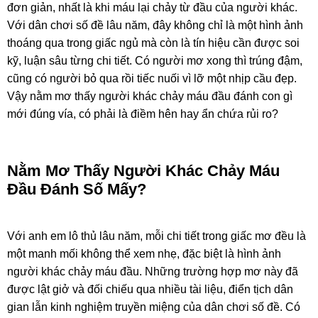
đơn giản, nhất là khi máu lại chảy từ đầu của người khác.
Với dân chơi số đề lâu năm, đây không chỉ là một hình ảnh
thoáng qua trong giấc ngủ mà còn là tín hiệu cần được soi
kỹ, luận sâu từng chi tiết. Có người mơ xong thì trúng đậm,
cũng có người bỏ qua rồi tiếc nuối vì lỡ một nhịp cầu đẹp.
Vậy nằm mơ thấy người khác chảy máu đầu đánh con gì
mới đúng vía, có phải là điềm hên hay ẩn chứa rủi ro?
Nằm Mơ Thấy Người Khác Chảy Máu
Đầu Đánh Số Mấy?
Với anh em lô thủ lâu năm, mỗi chi tiết trong giấc mơ đều là
một manh mối không thể xem nhẹ, đặc biệt là hình ảnh
người khác chảy máu đầu. Những trường hợp mơ này đã
được lật giở và đối chiếu qua nhiều tài liệu, điển tịch dân
gian lẫn kinh nghiệm truyền miệng của dân chơi số đề. Có