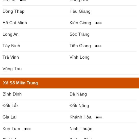
Đồng Tháp
Hậu Giang
Hồ Chí Minh
Kiên Giang
Long An
Sóc Trăng
Tây Ninh
Tiền Giang
Trà Vinh
Vĩnh Long
Vũng Tàu
Xổ Số Miền Trung
Bình Định
Đà Nẵng
Đắk Lắk
Đắk Nông
Gia Lai
Khánh Hòa
Kon Tum
Ninh Thuận