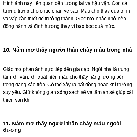
Hình ảnh này liên quan đến tương lai và hậu vận. Con cái
tượng trưng cho phúc phần về sau. Máu cho thấy quá trình
va vấp cần thiết để trưởng thành. Giấc mơ nhắc nhở nên
đồng hành và định hướng thay vì bao bọc quá mức.
10. Nằm mơ thấy người thân chảy máu trong nhà
Giấc mơ phản ánh trực tiếp đến gia đạo. Ngôi nhà là trung
tâm khí vận, khi xuất hiện máu cho thấy năng lượng bên
trong đang xáo trộn. Có thể xảy ra bất đồng hoặc khí trường
suy yếu. Giữ không gian sống sạch sẽ và tâm an sẽ giúp cải
thiện vận khí.
11. Nằm mơ thấy người thân chảy máu ngoài
đường