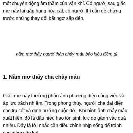
một chuyển động âm thầm của vận khí. Có người sau giấc
mơ này lại gặp hung hóa cát, có người thì cần dè chừng
trước những thay đổi bất ngờ sắp đến.
nằm mơ thấy người thân chảy máu báo hiệu điềm gì
1. Nằm mơ thấy cha chảy máu
Giấc mơ này thường phản ánh phương diện công việc và
áp lực trách nhiệm. Trong phong thủy, người cha đại diện
cho trụ cột và định hướng cuộc đời. Khi hình ảnh chảy máu
xuất hiện, đó là dấu hiệu hao tổn sinh lực do gánh vác quá
nhiều. Đây là lời nhắc cần điều chỉnh nhịp sống để tránh
suy giảm vận khí.