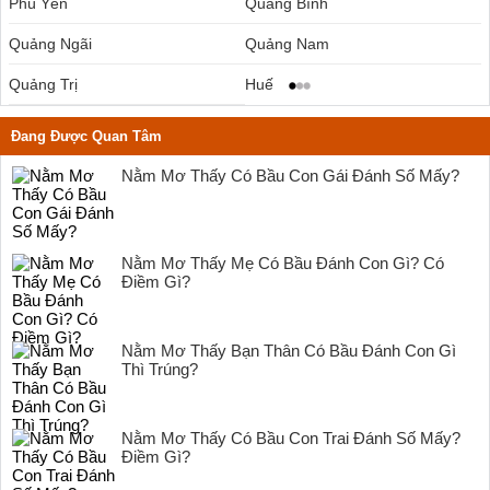
Phú Yên
Quảng Bình
Quảng Ngãi
Quảng Nam
Quảng Trị
Huế
Đang Được Quan Tâm
Nằm Mơ Thấy Có Bầu Con Gái Đánh Số Mấy?
Nằm Mơ Thấy Mẹ Có Bầu Đánh Con Gì? Có
Điềm Gì?
Nằm Mơ Thấy Bạn Thân Có Bầu Đánh Con Gì
Thì Trúng?
Nằm Mơ Thấy Có Bầu Con Trai Đánh Số Mấy?
Điềm Gì?