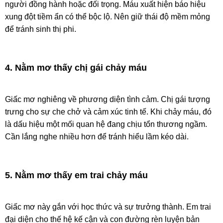
người đồng hành hoặc đối trọng. Máu xuất hiện báo hiệu
xung đột tiềm ẩn có thể bộc lộ. Nên giữ thái độ mềm mỏng
để tránh sinh thị phi.
4. Nằm mơ thấy chị gái chảy máu
Giấc mơ nghiêng về phương diện tình cảm. Chị gái tượng
trưng cho sự che chở và cảm xúc tinh tế. Khi chảy máu, đó
là dấu hiệu một mối quan hệ đang chịu tổn thương ngầm.
Cần lắng nghe nhiều hơn để tránh hiểu lầm kéo dài.
5. Nằm mơ thấy em trai chảy máu
Giấc mơ này gắn với học thức và sự trưởng thành. Em trai
đại diện cho thế hệ kế cận và con đường rèn luyện bản