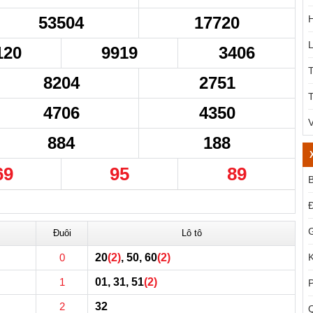
53504
17720
120
9919
3406
8204
2751
T
4706
4350
884
188
69
95
89
B
G
Đuôi
Lô tô
0
20
(2)
, 50, 60
(2)
1
01, 31, 51
(2)
2
32