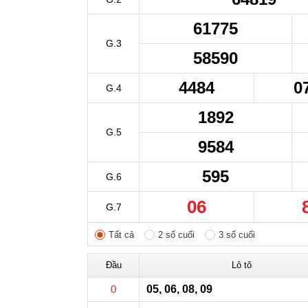
61775
G.3
58590
4484
0
G.4
1892
G.5
9584
595
G.6
06
G.7
Tất cả
2 số cuối
3 số cuối
Đầu
Lô tô
0
05, 06, 08, 09