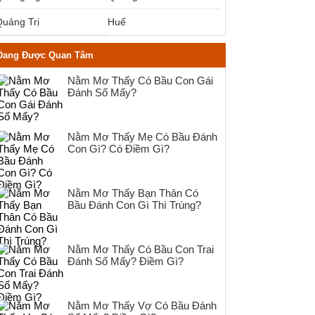
uảng Trị
Huế
Đang Được Quan Tâm
Nằm Mơ Thấy Có Bầu Con Gái
Đánh Số Mấy?
Nằm Mơ Thấy Mẹ Có Bầu Đánh
Con Gì? Có Điềm Gì?
Nằm Mơ Thấy Bạn Thân Có
Bầu Đánh Con Gì Thì Trúng?
Nằm Mơ Thấy Có Bầu Con Trai
Đánh Số Mấy? Điềm Gì?
Nằm Mơ Thấy Vợ Có Bầu Đánh