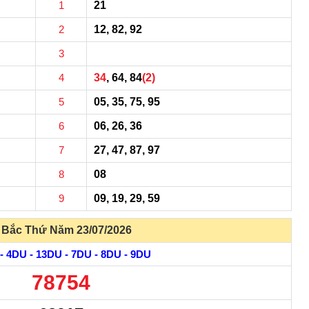
1
21
2
12, 82, 92
3
4
34
, 64, 84
(2)
5
05, 35, 75, 95
6
06, 26, 36
7
27, 47, 87, 97
8
08
9
09, 19, 29, 59
 Bắc Thứ Năm 23/07/2026
- 4DU - 13DU - 7DU - 8DU - 9DU
78754