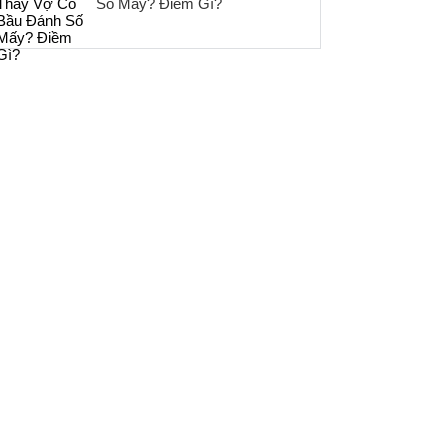
Số Mấy? Điềm Gì?