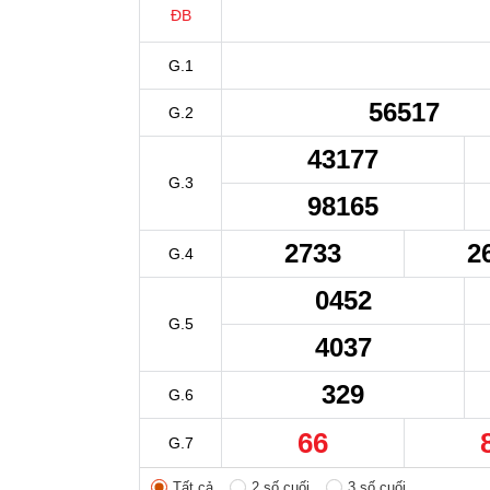
ĐB
G.1
56517
G.2
43177
G.3
98165
2733
2
G.4
0452
G.5
4037
329
G.6
66
G.7
Tất cả
2 số cuối
3 số cuối