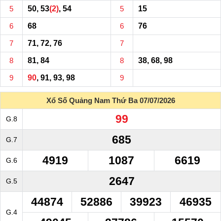
5
50, 53
(2)
, 54
5
15
6
68
6
76
7
71, 72, 76
7
8
81, 84
8
38, 68, 98
9
90
, 91, 93, 98
9
Xổ Số Quảng Nam Thứ Ba 07/07/2026
99
G.8
685
G.7
4919
1087
6619
G.6
2647
G.5
44874
52886
39923
46935
G.4