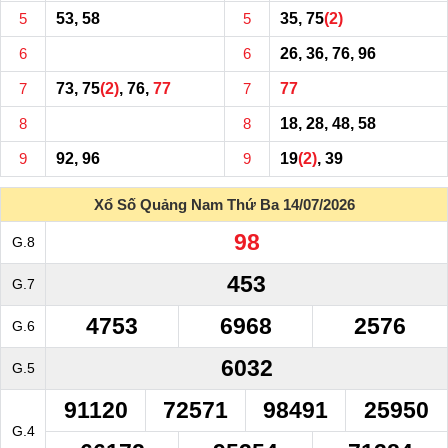
5
53, 58
5
35, 75
(2)
6
6
26, 36, 76, 96
7
73, 75
(2)
, 76,
77
7
77
8
8
18, 28, 48, 58
9
92, 96
9
19
(2)
, 39
Xổ Số Quảng Nam Thứ Ba 14/07/2026
98
G.8
453
G.7
4753
6968
2576
G.6
6032
G.5
91120
72571
98491
25950
G.4