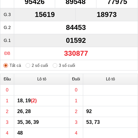
95426
89548
77975
15619
18973
G.3
84453
G.2
01592
G.1
330877
ĐB
Tất cả
2 số cuối
3 số cuối
Đầu
Lô tô
Đuôi
Lô tô
0
0
1
18, 19
(2)
1
2
26, 28
2
92
3
35, 36, 39
3
53, 73
4
48
4