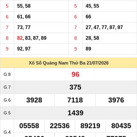
5
55, 58
5
45, 55
6
61, 66
6
66
7
73, 77
7
27, 47, 77, 87, 97
8
82
, 83, 87, 89
8
28, 58
9
92, 97
9
89
Xổ Số Quảng Nam Thứ Ba 21/07/2026
96
G.8
375
G.7
3928
7118
3976
G.6
1439
G.5
05558
22536
89219
80435
G.4