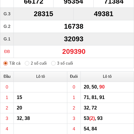
66172
95354
71384
28315
49381
G.3
16738
G.2
32093
G.1
209390
ĐB
Tất cả
2 số cuối
3 số cuối
Đầu
Lô tô
Đuôi
Lô tô
0
0
20, 50,
90
1
15
1
71, 81, 91
2
20
2
32, 72
3
32, 38
3
53
(2)
, 93
4
4
54, 84