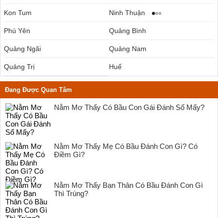
Kon Tum
Ninh Thuận
Phú Yên
Quảng Bình
Quảng Ngãi
Quảng Nam
Quảng Trị
Huế
Đang Được Quan Tâm
Nằm Mơ Thấy Có Bầu Con Gái Đánh Số Mấy?
Nằm Mơ Thấy Mẹ Có Bầu Đánh Con Gì? Có
Điềm Gì?
Nằm Mơ Thấy Bạn Thân Có Bầu Đánh Con Gì
Thì Trúng?