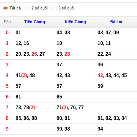
Tất cả
2 số cuối
3 số cuối
Đầu
Tiền Giang
Kiên Giang
Đà Lạt
0
01
04, 08
03, 07, 09
1
12, 16
10
10, 11
2
20, 23,
26
, 27
23,
28
22, 24
3
37
36
4
41
(2)
, 48
42, 43
42
, 43, 44, 45
5
57
57
59
6
61
65
7
73, 78
(2)
71
(2)
, 76, 77
8
85, 86, 88
80, 81
81, 82, 83, 84
9
90, 98
94