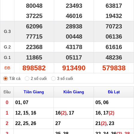
80048
23493
63817
37225
46016
19432
62096
28938
70723
G.3
77715
00448
06136
22368
43178
61616
G.2
11865
05117
48236
G.1
898582
913490
579838
ĐB
Tất cả
2 số cuối
3 số cuối
Đầu
Tiền Giang
Kiên Giang
Đà Lạt
0
01, 07
05, 06
1
12, 15, 16
16
(2)
, 17
16, 17
(2)
2
22, 25, 26
27
21
(2)
, 23
3
35, 38
32, 34, 36
(2)
,
38