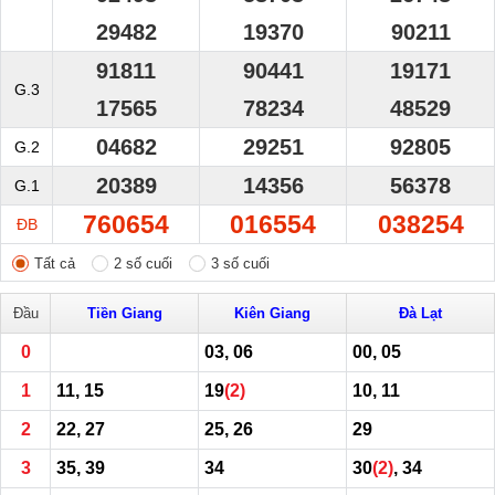
29482
19370
90211
91811
90441
19171
G.3
17565
78234
48529
04682
29251
92805
G.2
20389
14356
56378
G.1
760654
016554
038254
ĐB
Tất cả
2 số cuối
3 số cuối
Đầu
Tiền Giang
Kiên Giang
Đà Lạt
0
03, 06
00, 05
1
11, 15
19
(2)
10, 11
2
22, 27
25, 26
29
3
35, 39
34
30
(2)
, 34