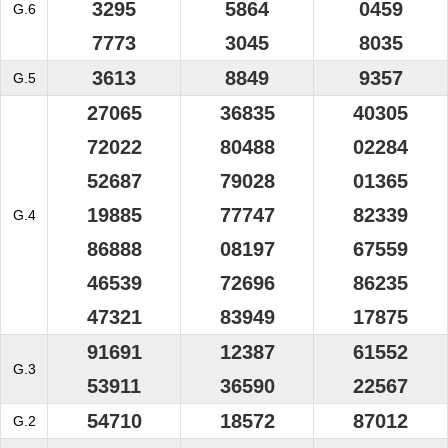
3295
5864
0459
G.6
7773
3045
8035
3613
8849
9357
G.5
27065
36835
40305
72022
80488
02284
52687
79028
01365
19885
77747
82339
G.4
86888
08197
67559
46539
72696
86235
47321
83949
17875
91691
12387
61552
G.3
53911
36590
22567
54710
18572
87012
G.2