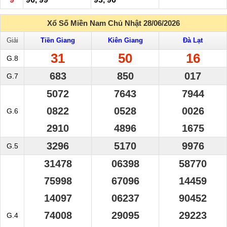
Xổ Số Miền Nam Chủ Nhật 28/06/2026
Giải
Tiền Giang
Kiên Giang
Đà Lạt
31
50
16
G.8
683
850
017
G.7
5072
7643
7944
0822
0528
0026
G.6
2910
4896
1675
3296
5170
9976
G.5
31478
06398
58770
75998
67096
14459
14097
06237
90452
74008
29095
29223
G.4