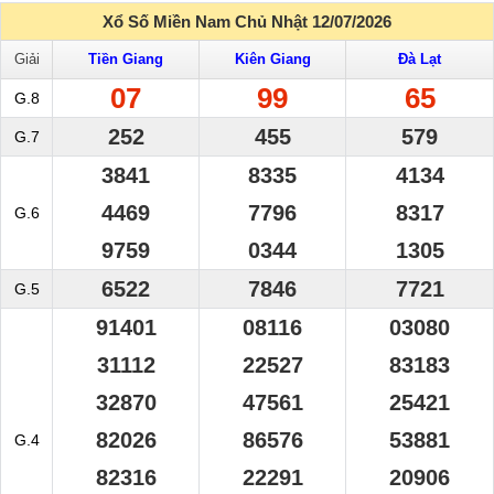
Xổ Số Miền Nam Chủ Nhật 12/07/2026
Giải
Tiền Giang
Kiên Giang
Đà Lạt
07
99
65
G.8
252
455
579
G.7
3841
8335
4134
4469
7796
8317
G.6
9759
0344
1305
6522
7846
7721
G.5
91401
08116
03080
31112
22527
83183
32870
47561
25421
82026
86576
53881
G.4
82316
22291
20906