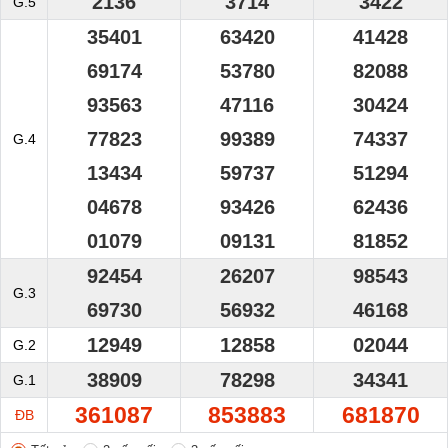
2136
3714
3422
G.5
35401
63420
41428
69174
53780
82088
93563
47116
30424
77823
99389
74337
G.4
13434
59737
51294
04678
93426
62436
01079
09131
81852
92454
26207
98543
G.3
69730
56932
46168
12949
12858
02044
G.2
38909
78298
34341
G.1
361087
853883
681870
ĐB