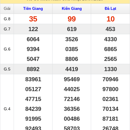
Giải
Tiền Giang
Kiên Giang
Đà Lạt
35
99
10
G.8
122
619
453
G.7
6064
3526
4330
9394
0385
6865
G.6
5047
8806
2565
8892
4419
1330
G.5
83961
95469
70946
05127
44025
97800
47715
72146
02361
84239
36356
70134
G.4
91995
00486
87181
92493
58703
26748