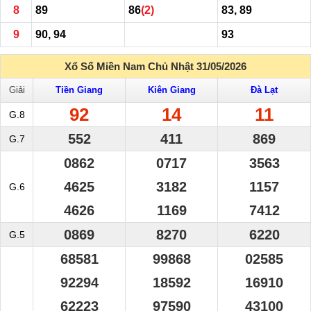
8
89
86
(2)
83, 89
9
90, 94
93
Xổ Số Miền Nam Chủ Nhật 31/05/2026
Giải
Tiền Giang
Kiên Giang
Đà Lạt
92
14
11
G.8
552
411
869
G.7
0862
0717
3563
4625
3182
1157
G.6
4626
1169
7412
0869
8270
6220
G.5
68581
99868
02585
92294
18592
16910
62223
97590
43100