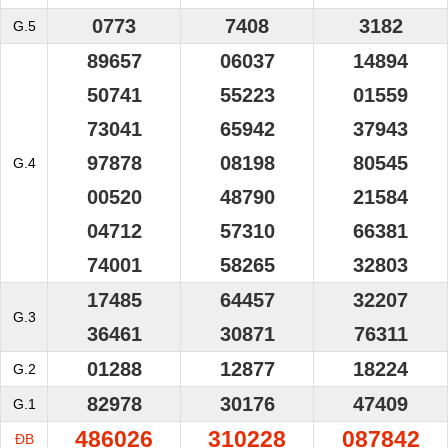
0773
7408
3182
G.5
89657
06037
14894
50741
55223
01559
73041
65942
37943
97878
08198
80545
G.4
00520
48790
21584
04712
57310
66381
74001
58265
32803
17485
64457
32207
G.3
36461
30871
76311
01288
12877
18224
G.2
82978
30176
47409
G.1
486026
310228
087842
ĐB