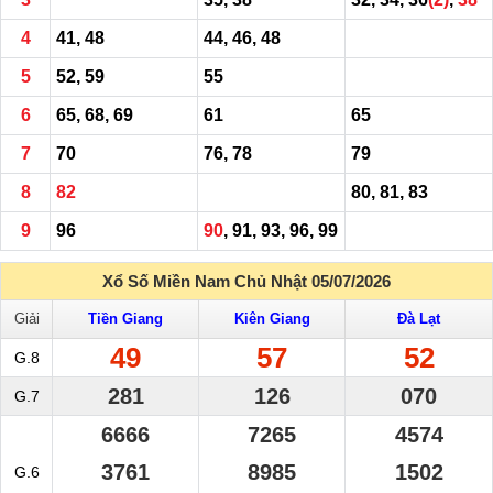
4
41, 48
44, 46, 48
5
52, 59
55
6
65, 68, 69
61
65
7
70
76, 78
79
8
82
80, 81, 83
9
96
90
, 91, 93, 96, 99
Xổ Số Miền Nam Chủ Nhật 05/07/2026
Giải
Tiền Giang
Kiên Giang
Đà Lạt
49
57
52
G.8
281
126
070
G.7
6666
7265
4574
3761
8985
1502
G.6