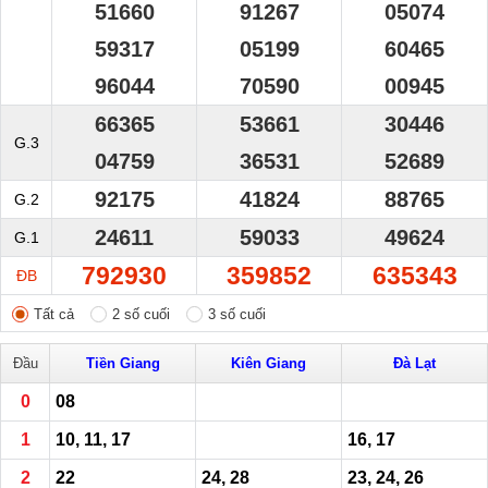
51660
91267
05074
59317
05199
60465
96044
70590
00945
66365
53661
30446
G.3
04759
36531
52689
92175
41824
88765
G.2
24611
59033
49624
G.1
792930
359852
635343
ĐB
Tất cả
2 số cuối
3 số cuối
Đầu
Tiền Giang
Kiên Giang
Đà Lạt
0
08
1
10, 11, 17
16, 17
2
22
24, 28
23, 24, 26