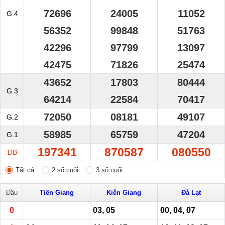
72696
24005
11052
G.4
56352
99848
51763
42296
97799
13097
42475
71826
25474
43652
17803
80444
G.3
64214
22584
70417
72050
08181
49107
G.2
58985
65759
47204
G.1
197341
870587
080550
ĐB
Tất cả
2 số cuối
3 số cuối
Đầu
Tiền Giang
Kiên Giang
Đà Lạt
0
03, 05
00, 04, 07