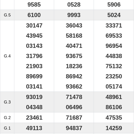
9585
0528
5906
6100
9993
5024
G.5
30147
36043
33371
43945
58168
69533
03143
40471
96954
31796
93675
44838
G.4
21903
18236
75132
89699
86942
23250
03141
93662
05174
93019
71478
48961
G.3
04348
06496
86106
23461
71687
47535
G.2
49113
94837
14259
G.1