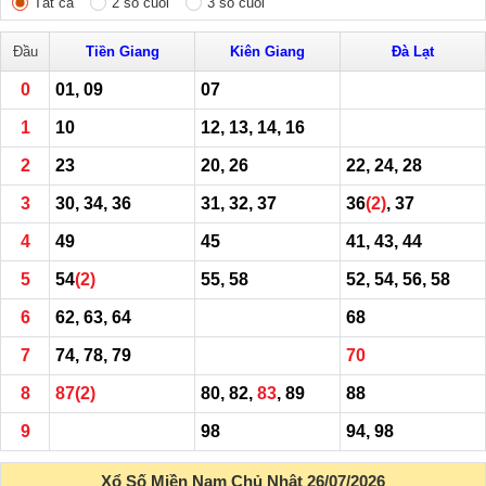
Tất cả
2 số cuối
3 số cuối
Đầu
Tiền Giang
Kiên Giang
Đà Lạt
0
01, 09
07
1
10
12, 13, 14, 16
2
23
20, 26
22, 24, 28
3
30, 34, 36
31, 32, 37
36
(2)
, 37
4
49
45
41, 43, 44
5
54
(2)
55, 58
52, 54, 56, 58
6
62, 63, 64
68
7
74, 78, 79
70
8
87
(2)
80, 82,
83
, 89
88
9
98
94, 98
Xổ Số Miền Nam Chủ Nhật 26/07/2026