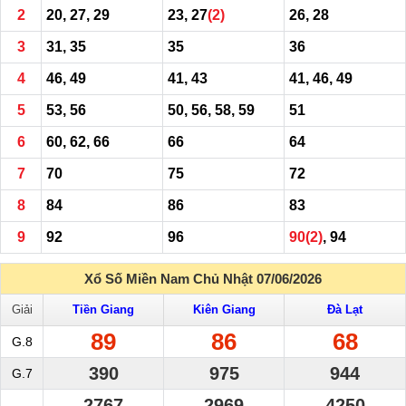
2
20, 27, 29
23, 27
(2)
26, 28
3
31, 35
35
36
4
46, 49
41, 43
41, 46, 49
5
53, 56
50, 56, 58, 59
51
6
60, 62, 66
66
64
7
70
75
72
8
84
86
83
9
92
96
90
(2)
, 94
Xổ Số Miền Nam Chủ Nhật 07/06/2026
Giải
Tiền Giang
Kiên Giang
Đà Lạt
89
86
68
G.8
390
975
944
G.7
2767
2969
4250