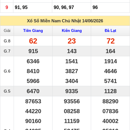
9
91, 95
90, 96, 97
96
Xổ Số Miền Nam Chủ Nhật 14/06/2026
Giải
Tiền Giang
Kiên Giang
Đà Lạt
62
23
72
G.8
915
143
164
G.7
6346
1541
1914
8410
3827
4646
G.6
5966
3404
5741
6470
9335
1128
G.5
87653
93556
88290
44220
08258
07836
90160
11159
40002