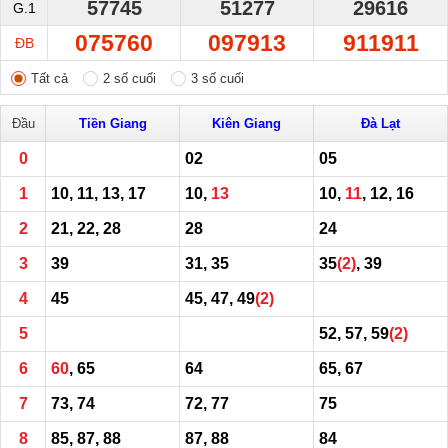
57745
51277
29616
G.1
075760
097913
911911
ĐB
Tất cả
2 số cuối
3 số cuối
Đầu
Tiền Giang
Kiên Giang
Đà Lạt
0
02
05
1
10, 11, 13, 17
10,
13
10,
11
, 12, 16
2
21, 22, 28
28
24
3
39
31, 35
35
(2)
, 39
4
45
45, 47, 49
(2)
5
52, 57, 59
(2)
6
60
, 65
64
65, 67
7
73, 74
72, 77
75
8
85, 87, 88
87, 88
84