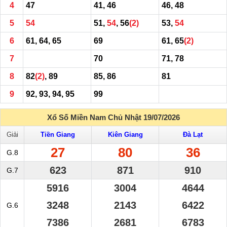
4
47
41, 46
46, 48
5
54
51,
54
, 56
(2)
53,
54
6
61, 64, 65
69
61, 65
(2)
7
70
71, 78
8
82
(2)
, 89
85, 86
81
9
92, 93, 94, 95
99
Xổ Số Miền Nam Chủ Nhật 19/07/2026
Giải
Tiền Giang
Kiên Giang
Đà Lạt
27
80
36
G.8
623
871
910
G.7
5916
3004
4644
3248
2143
6422
G.6
7386
2681
6783