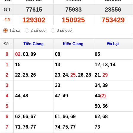
77615
75933
23556
G.1
129302
150925
753429
ĐB
Tất cả
2 số cuối
3 số cuối
Đầu
Tiền Giang
Kiên Giang
Đà Lạt
0
02
, 03, 09
08
05
1
15
13
12, 13, 14
2
22, 25, 26
23, 24,
25
, 26, 28
21,
29
3
33
34, 39
4
44, 48
47, 49
44
(2)
5
50, 56
6
62, 66, 67
61, 66, 69
62, 68
7
71, 76, 77
74, 75, 77
73