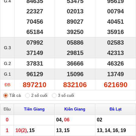
84635
53475
95619
G.4
22327
02013
00794
70456
89027
40451
65184
39250
35916
07992
05886
02583
G.3
37149
29815
42313
37831
36666
46326
G.2
96129
15096
13749
G.1
897210
832106
621690
ĐB
Tất cả
2 số cuối
3 số cuối
Đầu
Tiền Giang
Kiên Giang
Đà Lạt
0
04,
06
02
1
10
(2)
, 15
13, 15
13, 14, 16, 19