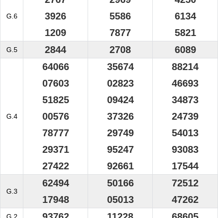
3926
5586
6134
G.6
1209
7877
5821
2844
2708
6089
G.5
64066
35674
88214
07603
02823
46693
51825
09424
34873
00576
37326
24739
G.4
78777
29749
54013
29371
95247
93083
27422
92661
17544
62494
50166
72512
G.3
17948
05013
47262
93762
11228
68605
G.2