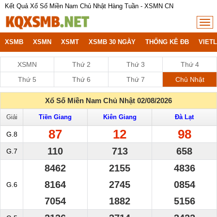
Kết Quả Xổ Số Miền Nam Chủ Nhật Hàng Tuần - XSMN CN
XSMB
XSMN
XSMT
XSMB 30 NGÀY
THỐNG KÊ ĐB
VIET
XSMN
Thứ 2
Thứ 3
Thứ 4
Thứ 5
Thứ 6
Thứ 7
Chủ Nhật
Xổ Số Miền Nam Chủ Nhật 02/08/2026
Giải
Tiền Giang
Kiên Giang
Đà Lạt
87
12
98
G.8
110
713
658
G.7
8462
2155
4836
8164
2745
0854
G.6
7054
1882
5156