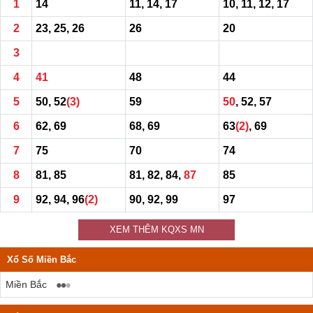
1
14
11, 14, 17
10, 11, 12, 17
2
23, 25, 26
26
20
3
4
41
48
44
5
50, 52
(3)
59
50
, 52, 57
6
62, 69
68, 69
63
(2)
, 69
7
75
70
74
8
81, 85
81, 82, 84,
87
85
9
92, 94, 96
(2)
90, 92, 99
97
XEM THÊM KQXS MN
Xổ Số Miền Bắc
Miền Bắc