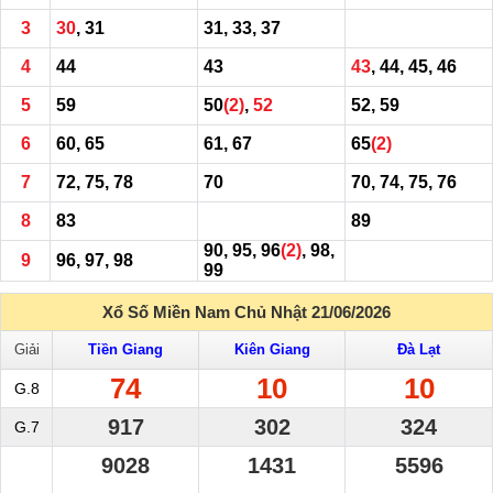
3
30
, 31
31, 33, 37
4
44
43
43
, 44, 45, 46
5
59
50
(2)
,
52
52, 59
6
60, 65
61, 67
65
(2)
7
72, 75, 78
70
70, 74, 75, 76
8
83
89
90, 95, 96
(2)
, 98,
9
96, 97, 98
99
Xổ Số Miền Nam Chủ Nhật 21/06/2026
Giải
Tiền Giang
Kiên Giang
Đà Lạt
74
10
10
G.8
917
302
324
G.7
9028
1431
5596