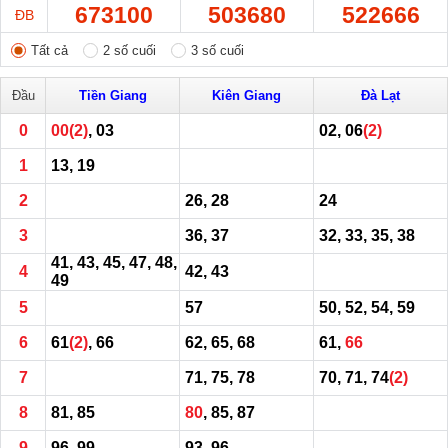
673100
503680
522666
ĐB
Tất cả
2 số cuối
3 số cuối
Đầu
Tiền Giang
Kiên Giang
Đà Lạt
0
00
(2)
, 03
02, 06
(2)
1
13, 19
2
26, 28
24
3
36, 37
32, 33, 35, 38
41, 43, 45, 47, 48,
4
42, 43
49
5
57
50, 52, 54, 59
6
61
(2)
, 66
62, 65, 68
61,
66
7
71, 75, 78
70, 71, 74
(2)
8
81, 85
80
, 85, 87
9
96, 99
93, 96