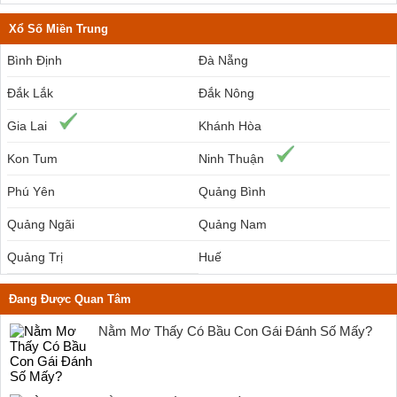
Xổ Số Miền Trung
Bình Định
Đà Nẵng
Đắk Lắk
Đắk Nông
Gia Lai
Khánh Hòa
Kon Tum
Ninh Thuận
Phú Yên
Quảng Bình
Quảng Ngãi
Quảng Nam
Quảng Trị
Huế
Đang Được Quan Tâm
Nằm Mơ Thấy Có Bầu Con Gái Đánh Số Mấy?