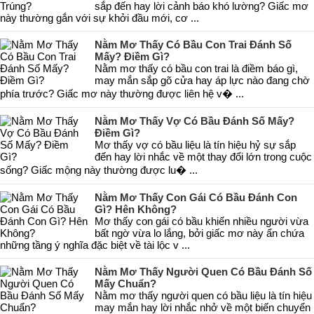
sắp đến hay lời cảnh báo khó lường? Giấc mơ
này thường gắn với sự khởi đầu mới, cơ ...
Nằm Mơ Thấy Có Bầu Con Trai Đánh Số
Mấy? Điềm Gì?
Nằm mơ thấy có bầu con trai là điềm báo gì,
may mắn sắp gõ cửa hay áp lực nào đang chờ
phía trước? Giấc mơ này thường được liên hệ v� ...
Nằm Mơ Thấy Vợ Có Bầu Đánh Số Mấy?
Điềm Gì?
Mơ thấy vợ có bầu liệu là tín hiệu hỷ sự sắp
đến hay lời nhắc về một thay đổi lớn trong cuộc
sống? Giấc mộng này thường được lu� ...
Nằm Mơ Thấy Con Gái Có Bầu Đánh Con
Gì? Hên Không?
Mơ thấy con gái có bầu khiến nhiều người vừa
bất ngờ vừa lo lắng, bởi giấc mơ này ẩn chứa
những tầng ý nghĩa đặc biệt về tài lộc v ...
Nằm Mơ Thấy Người Quen Có Bầu Đánh Số
Mấy Chuẩn?
Nằm mơ thấy người quen có bầu liệu là tín hiệu
may mắn hay lời nhắc nhở về một biến chuyển