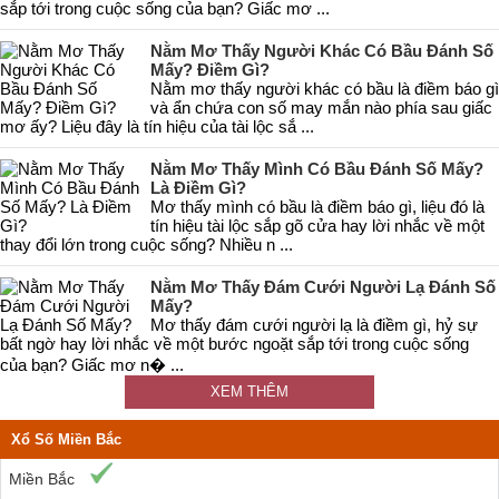
sắp tới trong cuộc sống của bạn? Giấc mơ ...
Nằm Mơ Thấy Người Khác Có Bầu Đánh Số
Mấy? Điềm Gì?
Nằm mơ thấy người khác có bầu là điềm báo gì
và ẩn chứa con số may mắn nào phía sau giấc
mơ ấy? Liệu đây là tín hiệu của tài lộc sắ ...
Nằm Mơ Thấy Mình Có Bầu Đánh Số Mấy?
Là Điềm Gì?
Mơ thấy mình có bầu là điềm báo gì, liệu đó là
tín hiệu tài lộc sắp gõ cửa hay lời nhắc về một
thay đổi lớn trong cuộc sống? Nhiều n ...
Nằm Mơ Thấy Đám Cưới Người Lạ Đánh Số
Mấy?
Mơ thấy đám cưới người lạ là điềm gì, hỷ sự
bất ngờ hay lời nhắc về một bước ngoặt sắp tới trong cuộc sống
của bạn? Giấc mơ n� ...
XEM THÊM
Xổ Số Miền Bắc
Miền Bắc