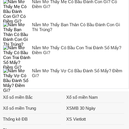
Nằm Mơ Thấy Mẹ Có Bầu Đánh Con Gì? Có
Điềm Gì?
Nằm Mơ Thấy Bạn Thân Có Bầu Đánh Con Gì
Thì Trúng?
Nằm Mơ Thấy Có Bầu Con Trai Đánh Số Mấy?
Điềm Gì?
Nằm Mơ Thấy Vợ Có Bầu Đánh Số Mấy? Điềm
Gì?
Xổ số miền Bắc
Xổ số miền Nam
Xổ số miền Trung
XSMB 30 Ngày
Thống kê ĐB
XS Vietlott