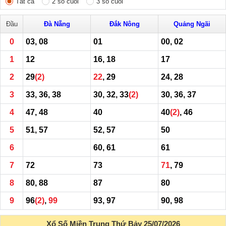
Tất cả
2 số cuối
3 số cuối
Đầu
Đà Nẵng
Đắk Nông
Quảng Ngãi
0
03, 08
01
00, 02
1
12
16, 18
17
2
29
(2)
22
, 29
24, 28
3
33, 36, 38
30, 32, 33
(2)
30, 36, 37
4
47, 48
40
40
(2)
, 46
5
51, 57
52, 57
50
6
60, 61
61
7
72
73
71
, 79
8
80, 88
87
80
9
96
(2)
,
99
93, 97
90, 98
Xổ Số Miền Trung Thứ Bảy 25/07/2026