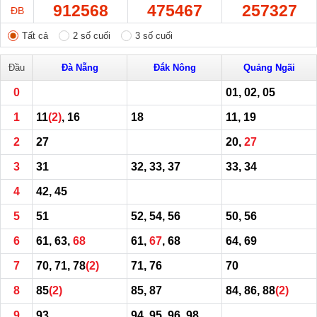
912568
475467
257327
ĐB
Tất cả
2 số cuối
3 số cuối
Đầu
Đà Nẵng
Đắk Nông
Quảng Ngãi
0
01, 02, 05
1
11
(2)
, 16
18
11, 19
2
27
20,
27
3
31
32, 33, 37
33, 34
4
42, 45
5
51
52, 54, 56
50, 56
6
61, 63,
68
61,
67
, 68
64, 69
7
70, 71, 78
(2)
71, 76
70
8
85
(2)
85, 87
84, 86, 88
(2)
9
93
94, 95, 96, 98