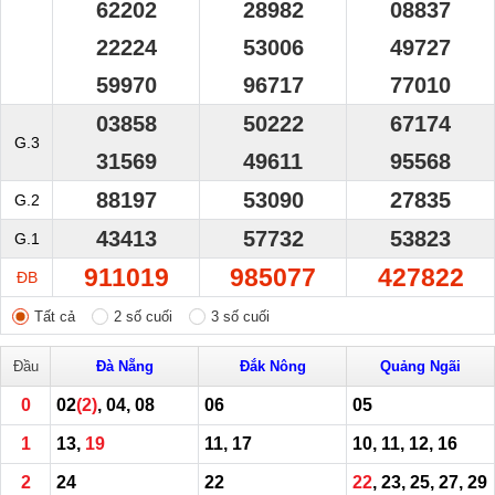
62202
28982
08837
22224
53006
49727
59970
96717
77010
03858
50222
67174
G.3
31569
49611
95568
88197
53090
27835
G.2
43413
57732
53823
G.1
911019
985077
427822
ĐB
Tất cả
2 số cuối
3 số cuối
Đầu
Đà Nẵng
Đắk Nông
Quảng Ngãi
0
02
(2)
, 04, 08
06
05
1
13,
19
11, 17
10, 11, 12, 16
2
24
22
22
, 23, 25, 27, 29