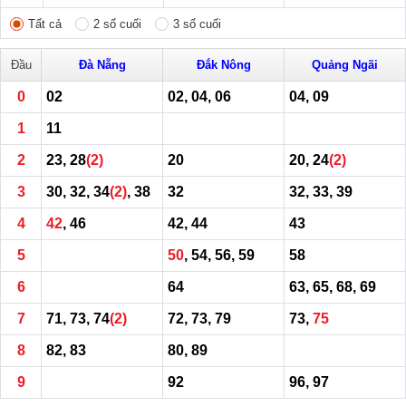
Tất cả
2 số cuối
3 số cuối
Đầu
Đà Nẵng
Đắk Nông
Quảng Ngãi
0
02
02, 04, 06
04, 09
1
11
2
23, 28
(2)
20
20, 24
(2)
3
30, 32, 34
(2)
, 38
32
32, 33, 39
4
42
, 46
42, 44
43
5
50
, 54, 56, 59
58
6
64
63, 65, 68, 69
7
71, 73, 74
(2)
72, 73, 79
73,
75
8
82, 83
80, 89
9
92
96, 97