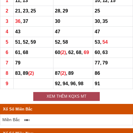
1
11, 13
10, 12, 15
2
21, 23, 25
28, 29
25
3
36
, 37
30
30, 35
4
43
47
47
5
51, 52, 59
52, 58
53,
54
6
61, 68
60
(2)
, 62, 68,
69
60, 63
7
79
77, 79
8
83, 89
(2)
87
(2)
, 89
86
9
92, 94, 96, 98
91
XEM THÊM KQXS MT
Xổ Số Miền Bắc
Miền Bắc