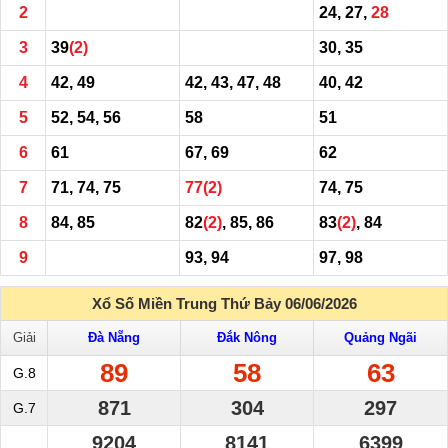
2
24, 27,
28
3
39
(2)
30, 35
4
42, 49
42, 43, 47, 48
40, 42
5
52, 54, 56
58
51
6
61
67, 69
62
7
71, 74, 75
77
(2)
74, 75
8
84, 85
82
(2)
, 85, 86
83
(2)
, 84
9
93, 94
97, 98
Xổ Số Miền Trung Thứ Bảy 06/06/2026
Giải
Đà Nẵng
Đắk Nông
Quảng Ngãi
89
58
63
G.8
871
304
297
G.7
9204
8141
6399