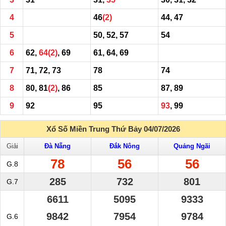
4
46
(2)
44, 47
5
50, 52, 57
54
6
62,
64
(2)
, 69
61, 64, 69
7
71, 72, 73
78
74
8
80, 81
(2)
, 86
85
87, 89
9
92
95
93
, 99
Xổ Số Miền Trung Thứ Bảy 04/07/2026
Giải
Đà Nẵng
Đắk Nông
Quảng Ngãi
78
56
56
G.8
285
732
801
G.7
6611
5095
9333
9842
7954
9784
G.6