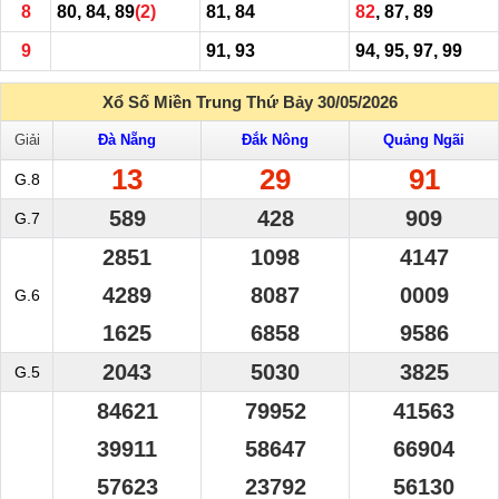
8
80, 84, 89
(2)
81, 84
82
, 87, 89
9
91, 93
94, 95, 97, 99
Xổ Số Miền Trung Thứ Bảy 30/05/2026
Giải
Đà Nẵng
Đắk Nông
Quảng Ngãi
13
29
91
G.8
589
428
909
G.7
2851
1098
4147
4289
8087
0009
G.6
1625
6858
9586
2043
5030
3825
G.5
84621
79952
41563
39911
58647
66904
57623
23792
56130