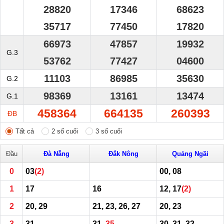
28820
17346
68623
35717
77450
17820
66973
47857
19932
G.3
53762
77427
04600
11103
86985
35630
G.2
98369
13161
13474
G.1
458364
664135
260393
ĐB
Tất cả
2 số cuối
3 số cuối
Đầu
Đà Nẵng
Đắk Nông
Quảng Ngãi
0
03
(2)
00, 08
1
17
16
12, 17
(2)
2
20, 29
21, 23, 26, 27
20, 23
3
31
31,
35
30, 31, 32