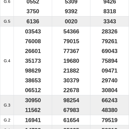
0552
5309
9426
G.6
3750
9392
8318
6136
0020
3343
G.5
03543
54366
28326
76008
79015
79261
26601
77367
69043
35173
19680
75894
G.4
98629
21882
09471
38653
30379
29740
06512
22678
30804
30950
98254
66243
G.3
11562
67983
48380
16941
61654
79519
G.2