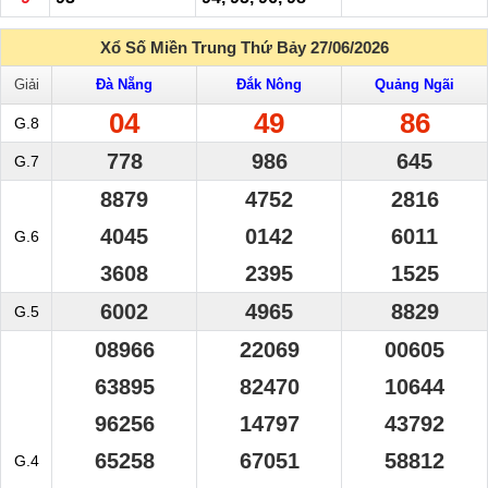
Xổ Số Miền Trung Thứ Bảy 27/06/2026
Giải
Đà Nẵng
Đắk Nông
Quảng Ngãi
04
49
86
G.8
778
986
645
G.7
8879
4752
2816
4045
0142
6011
G.6
3608
2395
1525
6002
4965
8829
G.5
08966
22069
00605
63895
82470
10644
96256
14797
43792
65258
67051
58812
G.4