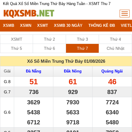
Kết Quả Xổ Số Miền Trung Thứ Bảy Hàng Tuần - XSMT Thu 7
XSMB
XSMN
XSMT
XSMB 30 NGÀY
THỐNG KÊ ĐB
VIET
XSMT
Thứ 2
Thứ 3
Thứ 4
Thứ 5
Thứ 6
Thứ 7
Chủ Nhật
Xổ Số Miền Trung Thứ Bảy 01/08/2026
Giải
Đà Nẵng
Đắk Nông
Quảng Ngãi
51
61
46
G.8
736
929
837
G.7
3629
7930
7724
5438
5633
6340
G.6
6712
9718
5480