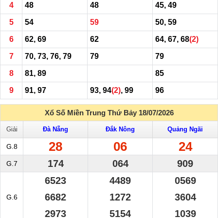
4
48
48
45, 49
5
54
59
50, 59
6
62, 69
62
64, 67, 68
(2)
7
70, 73, 76, 79
79
79
8
81, 89
85
9
91, 97
93, 94
(2)
, 99
96
Xổ Số Miền Trung Thứ Bảy 18/07/2026
Giải
Đà Nẵng
Đắk Nông
Quảng Ngãi
28
06
24
G.8
174
064
909
G.7
6523
4489
0569
6682
1272
3604
G.6
2973
5154
1039