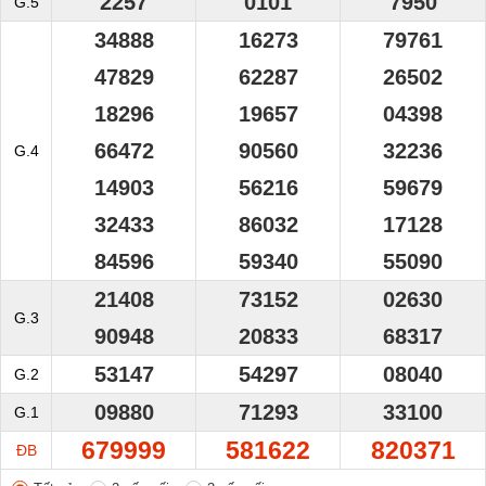
2257
0101
7950
G.5
34888
16273
79761
47829
62287
26502
18296
19657
04398
66472
90560
32236
G.4
14903
56216
59679
32433
86032
17128
84596
59340
55090
21408
73152
02630
G.3
90948
20833
68317
53147
54297
08040
G.2
09880
71293
33100
G.1
679999
581622
820371
ĐB