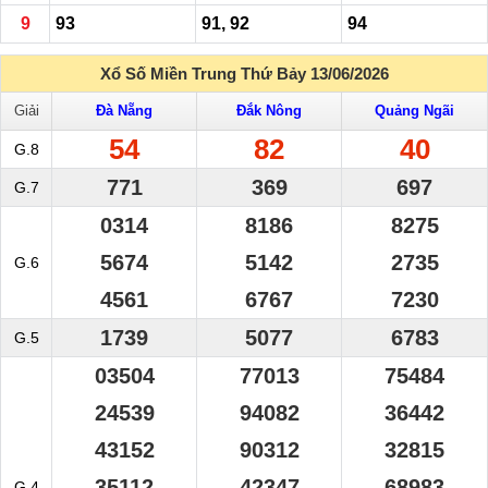
9
93
91, 92
94
Xổ Số Miền Trung Thứ Bảy 13/06/2026
Giải
Đà Nẵng
Đắk Nông
Quảng Ngãi
54
82
40
G.8
771
369
697
G.7
0314
8186
8275
5674
5142
2735
G.6
4561
6767
7230
1739
5077
6783
G.5
03504
77013
75484
24539
94082
36442
43152
90312
32815
35112
42347
68983
G.4