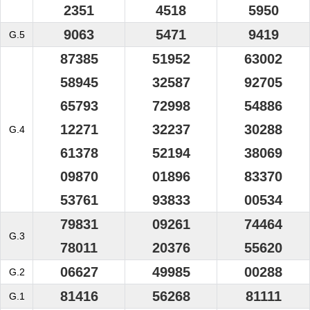
2351
4518
5950
9063
5471
9419
G.5
87385
51952
63002
58945
32587
92705
65793
72998
54886
12271
32237
30288
G.4
61378
52194
38069
09870
01896
83370
53761
93833
00534
79831
09261
74464
G.3
78011
20376
55620
06627
49985
00288
G.2
81416
56268
81111
G.1