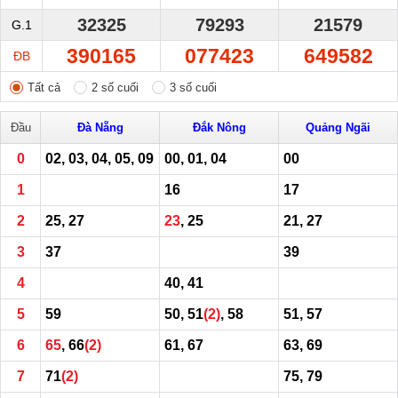
32325
79293
21579
G.1
390165
077423
649582
ĐB
Tất cả
2 số cuối
3 số cuối
Đầu
Đà Nẵng
Đắk Nông
Quảng Ngãi
0
02, 03, 04, 05, 09
00, 01, 04
00
1
16
17
2
25, 27
23
, 25
21, 27
3
37
39
4
40, 41
5
59
50, 51
(2)
, 58
51, 57
6
65
, 66
(2)
61, 67
63, 69
7
71
(2)
75, 79