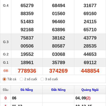
65279
68494
31677
G.4
88359
01560
69160
51483
96460
24115
92168
63896
65710
75837
38162
43779
G.3
00506
80587
28535
19552
03068
44653
G.2
18961
35789
69112
G.1
778936
374269
448854
ĐB
Tất cả
2 số cuối
3 số cuối
Đầu
Đà Nẵng
Đắk Nông
Quảng Ngãi
0
06
04, 09
(2)