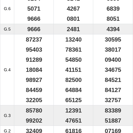
5071
4267
6839
G.6
9666
0801
8051
9666
2481
4394
G.5
87237
13240
30595
95403
78361
38017
91289
54850
09400
18084
41151
34675
G.4
98927
82500
84521
84459
64884
84127
32205
65125
32757
85780
12391
83389
G.3
99202
47651
51887
32409
61816
07169
G.2