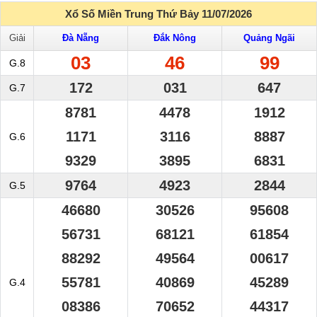
Xổ Số Miền Trung Thứ Bảy 11/07/2026
Giải
Đà Nẵng
Đắk Nông
Quảng Ngãi
03
46
99
G.8
172
031
647
G.7
8781
4478
1912
1171
3116
8887
G.6
9329
3895
6831
9764
4923
2844
G.5
46680
30526
95608
56731
68121
61854
88292
49564
00617
55781
40869
45289
G.4
08386
70652
44317