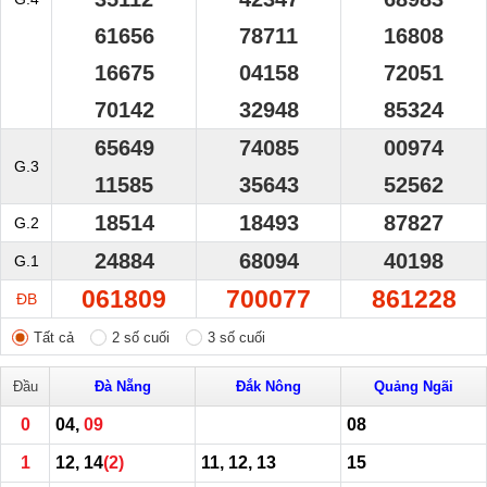
61656
78711
16808
16675
04158
72051
70142
32948
85324
65649
74085
00974
G.3
11585
35643
52562
18514
18493
87827
G.2
24884
68094
40198
G.1
061809
700077
861228
ĐB
Tất cả
2 số cuối
3 số cuối
Đầu
Đà Nẵng
Đắk Nông
Quảng Ngãi
0
04,
09
08
1
12, 14
(2)
11, 12, 13
15