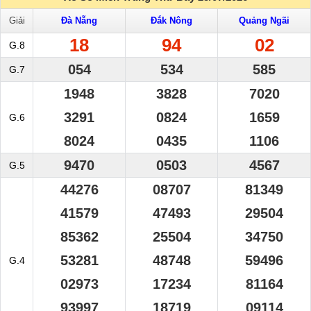
Giải
Đà Nẵng
Đắk Nông
Quảng Ngãi
18
94
02
G.8
054
534
585
G.7
1948
3828
7020
3291
0824
1659
G.6
8024
0435
1106
9470
0503
4567
G.5
44276
08707
81349
41579
47493
29504
85362
25504
34750
53281
48748
59496
G.4
02973
17234
81164
93997
18719
09114