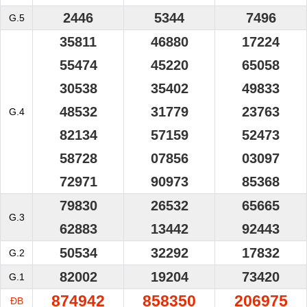
2446
5344
7496
G.5
35811
46880
17224
55474
45220
65058
30538
35402
49833
48532
31779
23763
G.4
82134
57159
52473
58728
07856
03097
72971
90973
85368
79830
26532
65665
G.3
62883
13442
92443
50534
32292
17832
G.2
82002
19204
73420
G.1
874942
858350
206975
ĐB