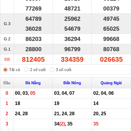
77269
48721
00379
64789
25962
49745
G.3
36028
54679
65025
86203
36294
99668
G.2
28800
96799
80768
G.1
812405
334359
026635
ĐB
Tất cả
2 số cuối
3 số cuối
Đầu
Đà Nẵng
Đắk Nông
Quảng Ngãi
0
00, 03,
05
03, 04, 07
02, 04, 06
1
18
19
14
2
24, 28
21, 24, 28
20, 25
3
34
(2)
, 35
35