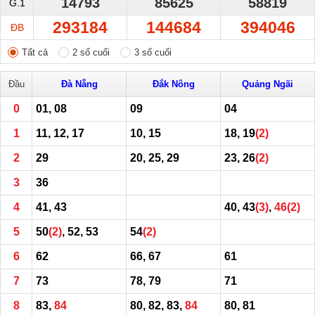
14793
85625
58819
G.1
293184
144684
394046
ĐB
Tất cả
2 số cuối
3 số cuối
Đầu
Đà Nẵng
Đắk Nông
Quảng Ngãi
0
01, 08
09
04
1
11, 12, 17
10, 15
18, 19
(2)
2
29
20, 25, 29
23, 26
(2)
3
36
4
41, 43
40, 43
(3)
,
46
(2)
5
50
(2)
, 52, 53
54
(2)
6
62
66, 67
61
7
73
78, 79
71
8
83,
84
80, 82, 83,
84
80, 81