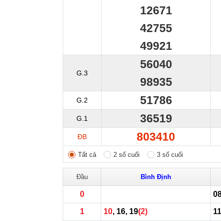
12671
42755
49921
56040
G.3
98935
51786
G.2
36519
G.1
803410
ĐB
Tất cả
2 số cuối
3 số cuối
Đầu
Bình Định
0
0
1
10
, 16, 19
(2)
1