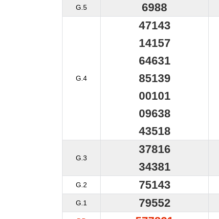
6988
G.5
47143
14157
64631
85139
G.4
00101
09638
43518
37816
G.3
34381
75143
G.2
79552
G.1