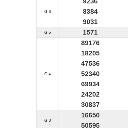
9236
8384
G.6
9031
1571
G.5
89176
18205
47536
52340
G.4
69934
24202
30837
16650
G.3
50595