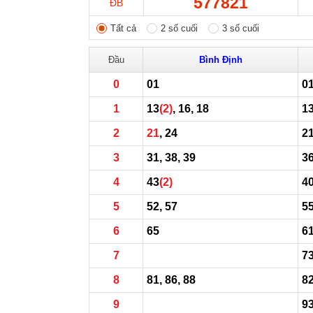
577821
ĐB
Tất cả
2 số cuối
3 số cuối
Đầu
Bình Định
0
01
01
1
13
(2)
, 16, 18
13
2
21
, 24
21
3
31, 38, 39
3
4
43
(2)
4
5
52, 57
5
6
65
61
7
7
8
81, 86, 88
8
9
93