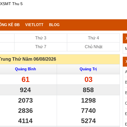
 XSMT Thu 5
ỐNG KÊ ĐB
VIETLOTT
BLOG
Thứ 3
Thứ 4
Thứ 7
Chủ Nhật
Trung Thứ Năm 06/08/2026
Quảng Bình
Quảng Trị
61
03
924
858
2073
1298
2836
7740
Đ
4114
5274