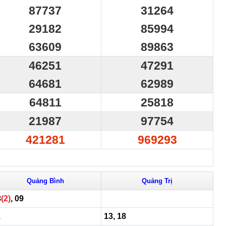
87737
31264
29182
85994
63609
89863
46251
47291
64681
62989
64811
25818
21987
97754
421281
969293
Quảng Bình
Quảng Trị
8
(2)
, 09
1
13, 18