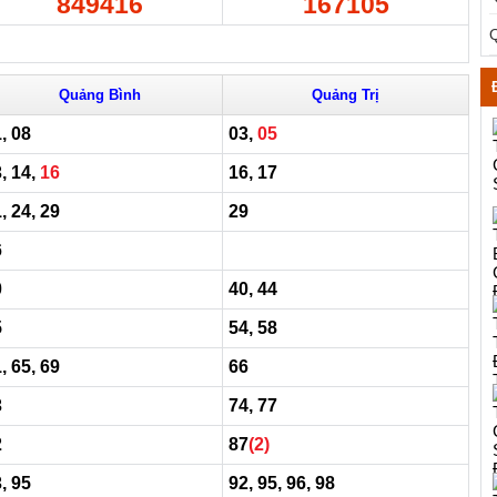
849416
167105
Q
Quảng Bình
Quảng Trị
, 08
03,
05
, 14,
16
16, 17
, 24, 29
29
6
0
40, 44
5
54, 58
, 65, 69
66
3
74, 77
2
87
(2)
, 95
92, 95, 96, 98