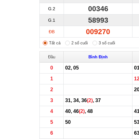
00346
G.2
58993
G.1
009270
ĐB
Tất cả
2 số cuối
3 số cuối
Đầu
Bình Định
0
02, 05
01
1
1
2
20
3
31, 34, 36
(2)
, 37
4
40, 46
(2)
, 48
41
5
50
5
6
63