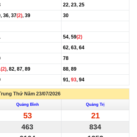
8
22, 23, 25
, 36, 37
(2)
, 39
30
1
54, 59
(2)
62, 63, 64
0
78
1
(2)
, 82, 87, 89
88, 89
9
91,
93
, 94
Trung Thứ Năm 23/07/2026
Quảng Bình
Quảng Trị
53
21
463
834