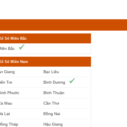
Xổ Số Miền Bắc
Miền Bắc
Xổ Số Miền Nam
An Giang
Bạc Liêu
Bến Tre
Bình Dương
Bình Phước
Bình Thuận
Cà Mau
Cần Thơ
à Lạt
Đồng Nai
Đồng Tháp
Hậu Giang