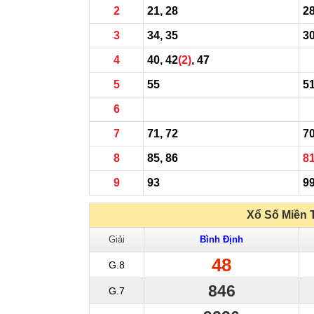
2
21, 28
2
3
34, 35
30
4
40, 42
(2)
, 47
5
55
5
6
7
71, 72
7
8
85, 86
8
9
93
9
Xổ Số Miền 
Giải
Bình Định
48
G.8
846
G.7