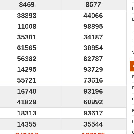
8469
8577
38393
44066
11008
98895
35301
34187
T
61565
38854
56382
82787
14295
93729
B
55721
73616
16740
93196
G
41829
60992
18313
93617
14355
35544