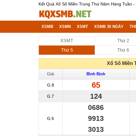
Kết Quả Xổ Số Miền Trung Thứ Năm Hàng Tuần -
XSMB
XSMN
XSMT
XSMB 30 NGÀY
TH
XSMT
Thứ 2
Thứ 5
Thứ 6
Xổ Số Miền 
Giải
Bình Định
65
G.8
124
G.7
0686
9913
G.6
3013