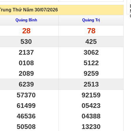
Trung Thứ Năm 30/07/2026
Quảng Bình
Quảng Trị
28
78
530
425
2137
3062
0108
5122
2089
9259
6239
2513
57370
92159
61499
05423
46536
04388
50508
13230