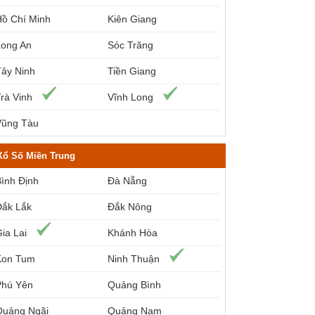
Hồ Chí Minh
Kiên Giang
Long An
Sóc Trăng
Tây Ninh
Tiền Giang
rà Vinh
Vĩnh Long
Vũng Tàu
Xổ Số Miền Trung
ình Định
Đà Nẵng
Đắk Lắk
Đắk Nông
ia Lai
Khánh Hòa
Kon Tum
Ninh Thuận
Phú Yên
Quảng Bình
Quảng Ngãi
Quảng Nam