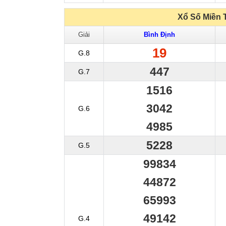
Xổ Số Miền 
Giải
Bình Định
19
G.8
447
G.7
1516
3042
G.6
4985
5228
G.5
99834
44872
65993
49142
G.4