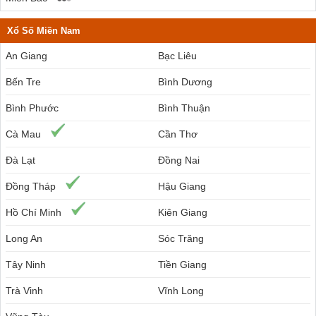
Xổ Số Miền Nam
An Giang
Bạc Liêu
Bến Tre
Bình Dương
Bình Phước
Bình Thuận
Cà Mau
Cần Thơ
Đà Lạt
Đồng Nai
Đồng Tháp
Hậu Giang
Hồ Chí Minh
Kiên Giang
Long An
Sóc Trăng
Tây Ninh
Tiền Giang
Trà Vinh
Vĩnh Long