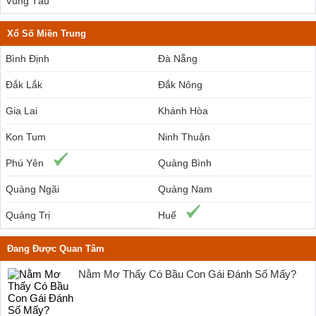
Vũng Tàu
Xổ Số Miền Trung
Bình Định
Đà Nẵng
Đắk Lắk
Đắk Nông
Gia Lai
Khánh Hòa
Kon Tum
Ninh Thuận
Phú Yên
Quảng Bình
Quảng Ngãi
Quảng Nam
Quảng Trị
Huế
Đang Được Quan Tâm
Nằm Mơ Thấy Có Bầu Con Gái Đánh Số Mấy?