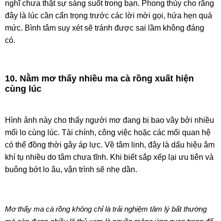
nghĩ chưa thật sự sáng suốt trong bạn. Phong thủy cho rằng
đây là lúc cần cẩn trọng trước các lời mời gọi, hứa hẹn quá
mức. Bình tâm suy xét sẽ tránh được sai lầm không đáng
có.
10. Nằm mơ thấy nhiều ma cà rồng xuất hiện
cùng lúc
Hình ảnh này cho thấy người mơ đang bị bao vây bởi nhiều
mối lo cùng lúc. Tài chính, công việc hoặc các mối quan hệ
có thể đồng thời gây áp lực. Về tâm linh, đây là dấu hiệu âm
khí tụ nhiều do tâm chưa tĩnh. Khi biết sắp xếp lại ưu tiên và
buông bớt lo âu, vận trình sẽ nhẹ dần.
Mơ thấy ma cà rồng không chỉ là trải nghiệm tâm lý bất thường