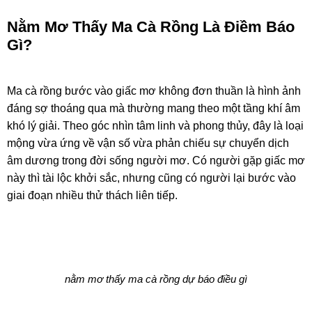
Nằm Mơ Thấy Ma Cà Rồng Là Điềm Báo
Gì?
Ma cà rồng bước vào giấc mơ không đơn thuần là hình ảnh
đáng sợ thoáng qua mà thường mang theo một tầng khí âm
khó lý giải. Theo góc nhìn tâm linh và phong thủy, đây là loại
mộng vừa ứng về vận số vừa phản chiếu sự chuyển dịch
âm dương trong đời sống người mơ. Có người gặp giấc mơ
này thì tài lộc khởi sắc, nhưng cũng có người lại bước vào
giai đoạn nhiều thử thách liên tiếp.
nằm mơ thấy ma cà rồng dự báo điều gì