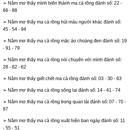
➢ Nằm mơ thấy mình biến thành ma cà rồng đánh số: 22 -
66 - 88
➢ Nằm mơ thấy ma cà rồng hút máu người khác đánh số:
45 - 54 - 94
➢ Nằm mơ thấy ma cà rồng mặc áo choàng đen đánh số: 19
- 91 - 79
➢ Nằm mơ thấy ma cà rồng nói chuyện với mình đánh số:
28 - 82 - 62
➢ Nằm mơ thấy giết chết ma cà rồng đánh số: 03 - 30 - 63
➢ Nằm mơ thấy ma cà rồng sống lại đánh số: 14 - 41 - 74
➢ Nằm mơ thấy ma cà rồng trong quan tài đánh số: 07 - 70 -
87
➢ Nằm mơ thấy ma cà rồng xuất hiện ban ngày đánh số: 11
- 55 - 51