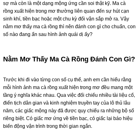
sợ mà còn là một dạng mộng ứng cần soi thật kỹ. Ma cà
rồng xuất hiện trong mơ thường liên quan đến sự hút cạn
sinh khí, tiền bạc hoặc một chu kỳ đổi vận sắp mở ra. Vậy
nằm mơ thấy ma cà rồng thì nên đánh con gì cho chuẩn, con
số nào đang ẩn sau hình ảnh quái dị ấy?
Nằm Mơ Thấy Ma Cà Rồng Đánh Con Gì?
Trước khi đi vào từng con số cụ thể, anh em cần hiểu rằng
mỗi hình ảnh ma cà rồng xuất hiện trong mơ đều mang một
tầng ý nghĩa khác nhau. Qua việc đối chiếu nhiều tài liệu cổ,
điển tịch dân gian và kinh nghiệm truyền tay của lô thủ lâu
năm, các giấc mộng này đã được quy chiếu ra những bộ số
riêng biệt. Có giấc mơ ứng về tiền bạc, có giấc lại báo hiệu
biến động vận trình trong thời gian ngắn.