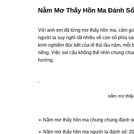
Nằm Mơ Thấy Hồn Ma Đánh S
Với anh em đã từng mơ thấy hồn ma, cảm giá
người ta suy nghĩ rất nhiều về con số phía sa
kinh nghiệm đúc kết của lô thủ lâu năm, mỗi
riêng. Việc soi cầu không thể nhìn chung chu
hướng.
'
nằm mơ thấy
➢ Nằm mơ thấy hồn ma chung chung đánh số:
➢ Nằm mơ thấy hồn ma người lạ đánh số: 20 