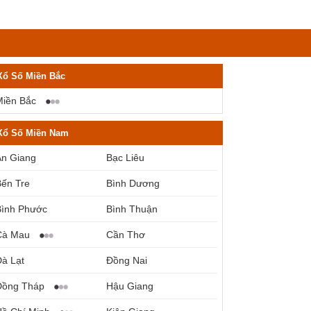
Xổ Số Miền Bắc
Miền Bắc
Xổ Số Miền Nam
An Giang
Bạc Liêu
Bến Tre
Bình Dương
Bình Phước
Bình Thuận
Cà Mau
Cần Thơ
à Lạt
Đồng Nai
Đồng Tháp
Hậu Giang