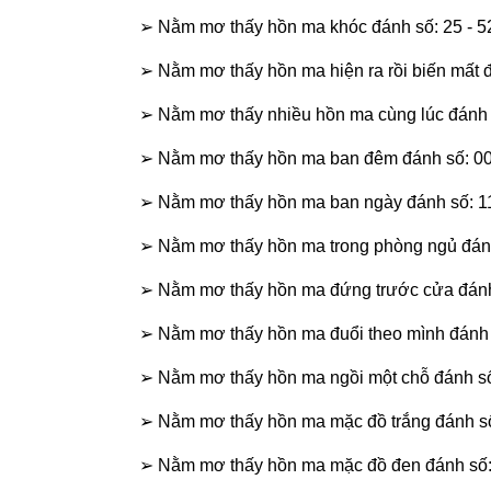
➢ Nằm mơ thấy hồn ma khóc đánh số: 25 - 52
➢ Nằm mơ thấy hồn ma hiện ra rồi biến mất đá
➢ Nằm mơ thấy nhiều hồn ma cùng lúc đánh s
➢ Nằm mơ thấy hồn ma ban đêm đánh số: 00 
➢ Nằm mơ thấy hồn ma ban ngày đánh số: 11 
➢ Nằm mơ thấy hồn ma trong phòng ngủ đánh 
➢ Nằm mơ thấy hồn ma đứng trước cửa đánh 
➢ Nằm mơ thấy hồn ma đuổi theo mình đánh s
➢ Nằm mơ thấy hồn ma ngồi một chỗ đánh số:
➢ Nằm mơ thấy hồn ma mặc đồ trắng đánh số:
➢ Nằm mơ thấy hồn ma mặc đồ đen đánh số: 