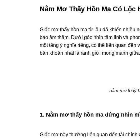
Nằm Mơ Thấy Hồn Ma Có Lộc 
Giấc mơ thấy hồn ma từ lâu đã khiến nhiều ngư
báo âm thầm. Dưới góc nhìn tâm linh và phon
một tầng ý nghĩa riêng, có thể liên quan đến
băn khoăn nhất là ranh giới mong manh giữa 
nằm mơ thấy h
1. Nằm mơ thấy hồn ma đứng nhìn m
Giấc mơ này thường liên quan đến tài chính c