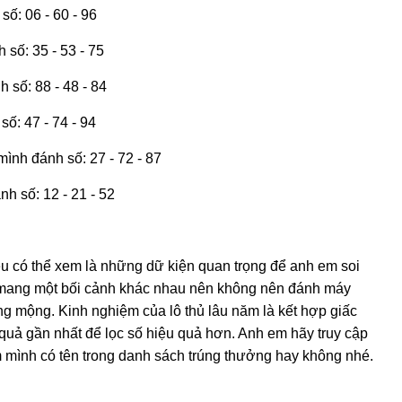
ố: 06 - 60 - 96
số: 35 - 53 - 75
số: 88 - 48 - 84
: 47 - 74 - 94
ình đánh số: 27 - 72 - 87
h số: 12 - 21 - 52
u có thể xem là những dữ kiện quan trọng để anh em soi
ơ mang một bối cảnh khác nhau nên không nên đánh máy
ong mộng. Kinh nghiệm của lô thủ lâu năm là kết hợp giấc
 quả gần nhất để lọc số hiệu quả hơn. Anh em hãy truy cập
mình có tên trong danh sách trúng thưởng hay không nhé.