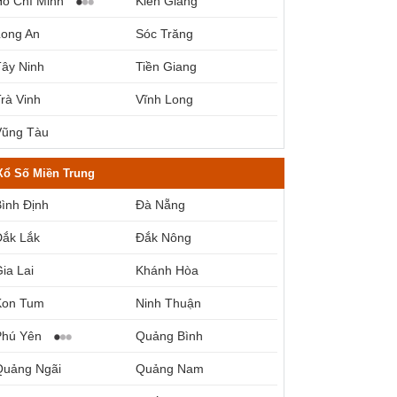
Hồ Chí Minh
Kiên Giang
Long An
Sóc Trăng
Tây Ninh
Tiền Giang
rà Vinh
Vĩnh Long
Vũng Tàu
Xổ Số Miền Trung
ình Định
Đà Nẵng
Đắk Lắk
Đắk Nông
ia Lai
Khánh Hòa
Kon Tum
Ninh Thuận
Phú Yên
Quảng Bình
Quảng Ngãi
Quảng Nam