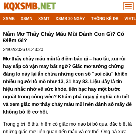
XSMB
XSMN
XSMT
XSMB 30 NGÀY
THỐNG KÊ ĐB
VIET
Nằm Mơ Thấy Chảy Máu Mũi Đánh Con Gì? Có
Điềm Gì?
24/02/2026 01:43:20
Mơ thấy chảy máu mũi là điềm báo gì – hao tài, xui rủi
hay sắp có vận may bất ngờ? Giấc mơ tưởng chừng
đáng lo này lại ẩn chứa những con số “soi cầu” khiến
nhiều người tò mò như 13, 31 hay 83. Liệu đây là tín
hiệu nhắc nhở về sức khỏe, tiền bạc hay một bước
ngoặt trong công việc? Khám phá ngay ý nghĩa chi tiết
và xem giấc mơ thấy chảy máu mũi nên đánh số mấy để
không bỏ lỡ cơ hội.
Trong giới lô thủ, hiếm có giấc mơ nào bị bỏ qua, đặc biệt là
những giấc mơ liên quan đến máu và cơ thể. Ông bà xưa