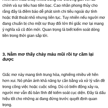
chính và sự tiêu hao tiền bạc. Cao nhân phong thủy cho
rằng đây là điềm báo dễ phát sinh chi tiêu ngoài dự tính
hoặc thất thoát nhỏ nhưng liên tục. Tuy nhiên nếu người mơ
đang chuẩn bị cho một sự thay đổi lớn thì giấc mơ lại mang
ý nghĩa xả cũ đón mới. Quan trọng là biết kiểm soát dòng
tiền trong thời gian sắp tới.
3. Nằm mơ thấy chảy máu mũi rồi tự cầm lại
được
Giấc mơ này mang tính trung hòa, nghiêng nhiều về hên
hơn xui. Nó phản ánh khả năng tự cân bằng và xử lý vấn đề
trong công việc hoặc cuộc sống. Dù có biến động xảy ra,
người mơ vẫn đủ bản lĩnh để kiểm soát cục diện. Đây là dấu
hiệu tốt cho những ai đang đứng trước quyết định quan
trọng.