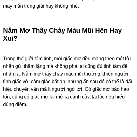
may mắn trúng giải hay không nhé.
Nằm Mơ Thấy Chảy Máu Mũi Hên Hay
Xui?
Trong thế giới tâm linh, mỗi giấc mơ đều mang theo một lời
nhắn gửi thầm lặng mà không phải ai cũng đủ tĩnh tâm để
nhận ra. Nằm mơ thấy chảy máu mũi thường khiến người
tỉnh giấc với cảm giác bất an, nhưng ẩn sau đó có thể là dấu
hiệu chuyển vận mà ít người ngờ tới. Có giấc mơ báo hao
tổn, cũng có giấc mơ lại mở ra cánh cửa tài lộc nếu hiểu
đúng điềm.