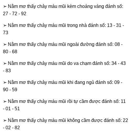
➢ Nằm mơ thấy chảy máu mũi kèm choáng váng đánh số:
27 - 72 - 92
➢ Nằm mơ thấy chảy máu mũi trong nhà đánh số: 13 - 31 -
73
➢ Nằm mơ thấy chảy máu mũi ngoài đường đánh số: 08 -
80 - 68
➢ Nằm mơ thấy chảy máu mũi do va chạm đánh số: 34 - 43
- 83
➢ Nằm mơ thấy chảy máu mũi khi đang ngủ đánh số: 09 -
90 - 59
➢ Nằm mơ thấy chảy máu mũi rồi tự cầm được đánh số: 11
- 01 - 51
➢ Nằm mơ thấy chảy máu mũi không cầm được đánh số: 22
- 02 - 82