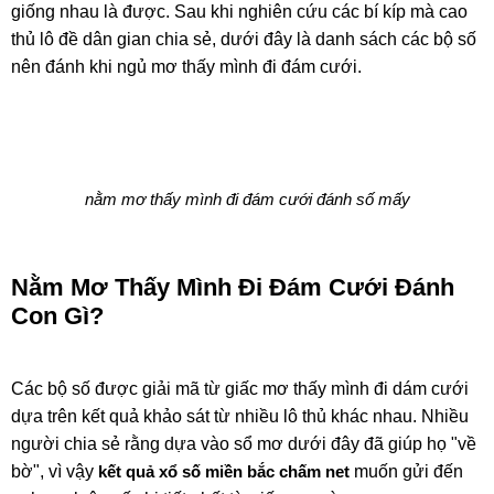
giống nhau là được. Sau khi nghiên cứu các bí kíp mà cao
thủ lô đề dân gian chia sẻ, dưới đây là danh sách các bộ số
nên đánh khi ngủ mơ thấy mình đi đám cưới.
nằm mơ thấy mình đi đám cưới đánh số mấy
Nằm Mơ Thấy Mình Đi Đám Cưới Đánh
Con Gì?
Các bộ số được giải mã từ giấc mơ thấy mình đi dám cưới
dựa trên kết quả khảo sát từ nhiều lô thủ khác nhau. Nhiều
người chia sẻ rằng dựa vào sổ mơ dưới đây đã giúp họ "về
bờ", vì vậy
kết quả xổ số miền bắc chấm net
muốn gửi đến