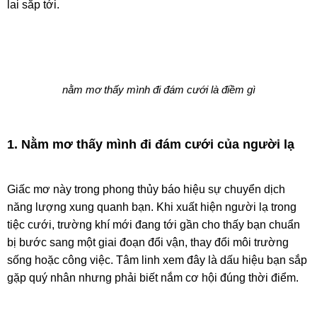
lai sắp tới.
nằm mơ thấy mình đi đám cưới là điềm gì
1. Nằm mơ thấy mình đi đám cưới của người lạ
Giấc mơ này trong phong thủy báo hiệu sự chuyển dịch
năng lượng xung quanh bạn. Khi xuất hiện người lạ trong
tiệc cưới, trường khí mới đang tới gần cho thấy bạn chuẩn
bị bước sang một giai đoạn đổi vận, thay đổi môi trường
sống hoặc công việc. Tâm linh xem đây là dấu hiệu bạn sắp
gặp quý nhân nhưng phải biết nắm cơ hội đúng thời điểm.