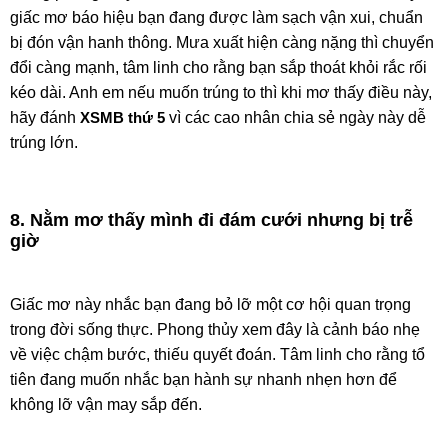
giấc mơ báo hiệu bạn đang được làm sạch vận xui, chuẩn
bị đón vận hanh thông. Mưa xuất hiện càng nặng thì chuyển
đổi càng mạnh, tâm linh cho rằng bạn sắp thoát khỏi rắc rối
kéo dài. Anh em nếu muốn trúng to thì khi mơ thấy điều này,
hãy đánh
XSMB thứ 5
vì các cao nhân chia sẻ ngày này dễ
trúng lớn.
8. Nằm mơ thấy mình đi đám cưới nhưng bị trễ
giờ
Giấc mơ này nhắc bạn đang bỏ lỡ một cơ hội quan trọng
trong đời sống thực. Phong thủy xem đây là cảnh báo nhẹ
về việc chậm bước, thiếu quyết đoán. Tâm linh cho rằng tổ
tiên đang muốn nhắc bạn hành sự nhanh nhẹn hơn để
không lỡ vận may sắp đến.