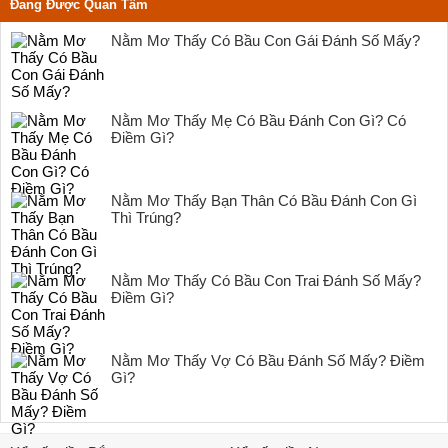
Đang Được Quan Tâm
Nằm Mơ Thấy Có Bầu Con Gái Đánh Số Mấy?
Nằm Mơ Thấy Mẹ Có Bầu Đánh Con Gì? Có
Điềm Gì?
Nằm Mơ Thấy Bạn Thân Có Bầu Đánh Con Gì
Thì Trúng?
Nằm Mơ Thấy Có Bầu Con Trai Đánh Số Mấy?
Điềm Gì?
Nằm Mơ Thấy Vợ Có Bầu Đánh Số Mấy? Điềm
Gì?