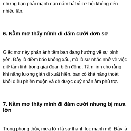
nhưng bạn phải mạnh dạn nắm bắt vì cơ hội không đến
nhiều lần.
6. Nằm mơ thấy mình đi đám cưới đơn sơ
Giấc mơ này phản ánh tâm bạn đang hướng về sự bình
yên. Đây là điềm báo không xấu, mà là sự nhắc nhở về việc
giữ tâm tĩnh trong giai đoạn biến động. Tâm linh cho rằng
khi năng lượng giản dị xuất hiện, bạn có khả năng thoát
khỏi điều phiền muộn và dễ được quý nhân âm phù trợ.
7. Nằm mơ thấy mình đi đám cưới nhưng bị mưa
lớn
Trong phong thủy, mưa lớn là sự thanh lọc mạnh mẽ. Đây là