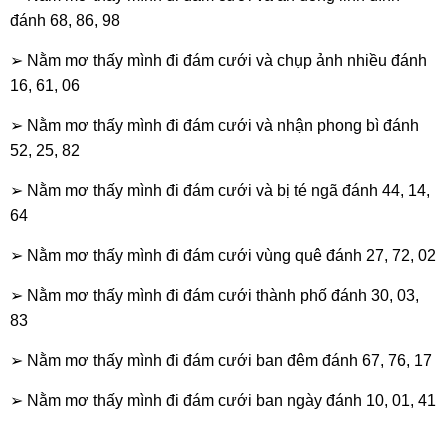
đánh 68, 86, 98
➢ Nằm mơ thấy mình đi đám cưới và chụp ảnh nhiều đánh
16, 61, 06
➢ Nằm mơ thấy mình đi đám cưới và nhận phong bì đánh
52, 25, 82
➢ Nằm mơ thấy mình đi đám cưới và bị té ngã đánh 44, 14,
64
➢ Nằm mơ thấy mình đi đám cưới vùng quê đánh 27, 72, 02
➢ Nằm mơ thấy mình đi đám cưới thành phố đánh 30, 03,
83
➢ Nằm mơ thấy mình đi đám cưới ban đêm đánh 67, 76, 17
➢ Nằm mơ thấy mình đi đám cưới ban ngày đánh 10, 01, 41