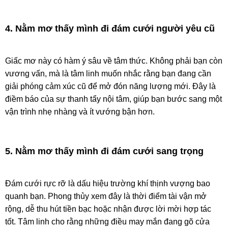
4. Nằm mơ thấy mình đi đám cưới người yêu cũ
Giấc mơ này có hàm ý sâu về tâm thức. Không phải bạn còn
vương vấn, mà là tâm linh muốn nhắc rằng bạn đang cần
giải phóng cảm xúc cũ để mở đón năng lượng mới. Đây là
điềm báo của sự thanh tẩy nội tâm, giúp bạn bước sang một
vận trình nhẹ nhàng và ít vướng bận hơn.
5. Nằm mơ thấy mình đi đám cưới sang trọng
Đám cưới rực rỡ là dấu hiệu trường khí thịnh vượng bao
quanh bạn. Phong thủy xem đây là thời điểm tài vận mở
rộng, dễ thu hút tiền bạc hoặc nhận được lời mời hợp tác
tốt. Tâm linh cho rằng những điều may mắn đang gõ cửa