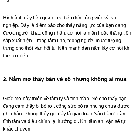
Hình ảnh này liên quan trực tiếp đến công việc và sự
nghiệp. Đây là điềm báo cho thấy năng lực của bạn đang
được người khác công nhận, cơ hội làm ăn hoặc thăng tiến
sắp xuất hiện. Trong tâm linh, “đông người mua” tượng
trưng cho thời vận hội tụ. Nên mạnh dạn nắm lấy cơ hội khi
thời cơ đến.
3. Nằm mơ thấy bán vé số nhưng không ai mua
Giấc mơ này thiên về tâm lý và tinh thần. Nó cho thấy bạn
đang cảm thấy bị bỏ rơi, công sức bỏ ra nhưng chưa được
ghi nhận. Phong thủy gọi đây là giai đoạn “vận trầm”, cần
tĩnh tâm và điều chỉnh lại hướng đi. Khi tâm an, vận sẽ tự
khắc chuyển.