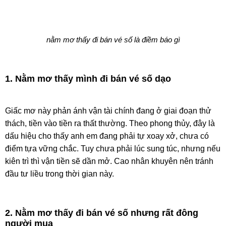
nằm mơ thấy đi bán vé số là điềm báo gì
1. Nằm mơ thấy mình đi bán vé số dạo
Giấc mơ này phản ánh vận tài chính đang ở giai đoạn thử
thách, tiền vào tiền ra thất thường. Theo phong thủy, đây là
dấu hiệu cho thấy anh em đang phải tự xoay xở, chưa có
điểm tựa vững chắc. Tuy chưa phải lúc sung túc, nhưng nếu
kiên trì thì vận tiền sẽ dần mở. Cao nhân khuyên nên tránh
đầu tư liều trong thời gian này.
2. Nằm mơ thấy đi bán vé số nhưng rất đông
người mua