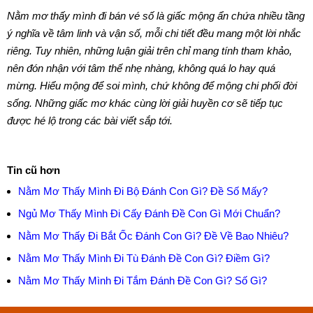
Nằm mơ thấy mình đi bán vé số là giấc mộng ẩn chứa nhiều tầng
ý nghĩa về tâm linh và vận số, mỗi chi tiết đều mang một lời nhắc
riêng. Tuy nhiên, những luận giải trên chỉ mang tính tham khảo,
nên đón nhận với tâm thế nhẹ nhàng, không quá lo hay quá
mừng. Hiểu mộng để soi mình, chứ không để mộng chi phối đời
sống. Những giấc mơ khác cùng lời giải huyền cơ sẽ tiếp tục
được hé lộ trong các bài viết sắp tới.
Tin cũ hơn
Nằm Mơ Thấy Mình Đi Bộ Đánh Con Gì? Đề Số Mấy?
Ngủ Mơ Thấy Mình Đi Cấy Đánh Đề Con Gì Mới Chuẩn?
Nằm Mơ Thấy Đi Bắt Ốc Đánh Con Gì? Đề Về Bao Nhiêu?
Nằm Mơ Thấy Mình Đi Tù Đánh Đề Con Gì? Điềm Gì?
Nằm Mơ Thấy Mình Đi Tắm Đánh Đề Con Gì? Số Gì?