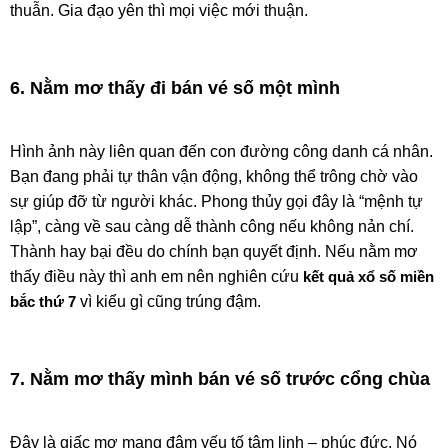
thuẫn. Gia đạo yên thì mọi việc mới thuận.
6. Nằm mơ thấy đi bán vé số một mình
Hình ảnh này liên quan đến con đường công danh cá nhân.
Bạn đang phải tự thân vận động, không thể trông chờ vào
sự giúp đỡ từ người khác. Phong thủy gọi đây là “mệnh tự
lập”, càng về sau càng dễ thành công nếu không nản chí.
Thành hay bại đều do chính bạn quyết định. Nếu nằm mơ
thấy điều này thì anh em nên nghiên cứu
kết quả xổ số miền
bắc thứ 7
vì kiểu gì cũng trúng đậm.
7. Nằm mơ thấy mình bán vé số trước cổng chùa
Đây là giấc mơ mang đậm yếu tố tâm linh – phúc đức. Nó