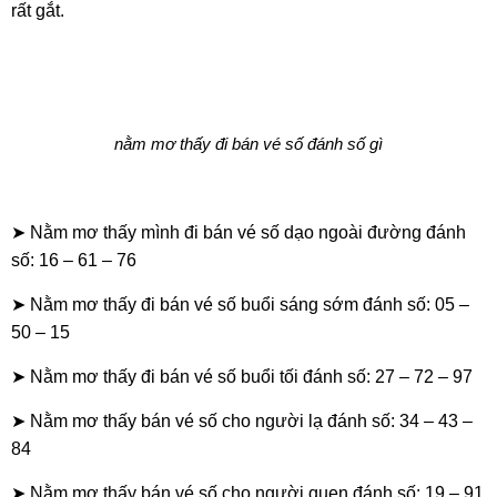
rất gắt.
nằm mơ thấy đi bán vé số đánh số gì
➤ Nằm mơ thấy mình đi bán vé số dạo ngoài đường đánh
số: 16 – 61 – 76
➤ Nằm mơ thấy đi bán vé số buổi sáng sớm đánh số: 05 –
50 – 15
➤ Nằm mơ thấy đi bán vé số buổi tối đánh số: 27 – 72 – 97
➤ Nằm mơ thấy bán vé số cho người lạ đánh số: 34 – 43 –
84
➤ Nằm mơ thấy bán vé số cho người quen đánh số: 19 – 91