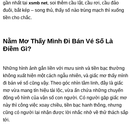
gần nhất tại
xsmb net
, soi thêm cầu lật, cầu rơi, cầu đảo
đuôi, bắt kép – song thủ, thấy số nào trùng mạch thì xuống
tiền cho chắc.
Nằm Mơ Thấy Mình Đi Bán Vé Số Là
Điềm Gì?
Những hình ảnh gắn liền với mưu sinh và tiền bạc thường
không xuất hiện một cách ngẫu nhiên, và giấc mơ thấy mình
đi bán vé số cũng vậy. Theo góc nhìn tâm linh, đây là giấc
mơ vừa mang tín hiệu tài lộc, vừa ẩn chứa những chuyển
động vô hình của vận số con người. Có người gặp giấc mơ
này thì công việc xoay chiều, tiền bạc hanh thông, nhưng
cũng có người lại nhận được lời nhắc nhở về thử thách sắp
tới.