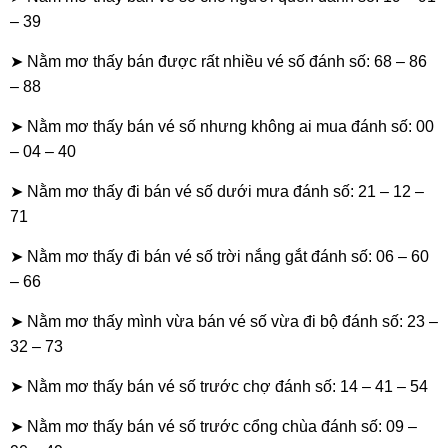
– 39
➤ Nằm mơ thấy bán được rất nhiều vé số đánh số: 68 – 86
– 88
➤ Nằm mơ thấy bán vé số nhưng không ai mua đánh số: 00
– 04 – 40
➤ Nằm mơ thấy đi bán vé số dưới mưa đánh số: 21 – 12 –
71
➤ Nằm mơ thấy đi bán vé số trời nắng gắt đánh số: 06 – 60
– 66
➤ Nằm mơ thấy mình vừa bán vé số vừa đi bộ đánh số: 23 –
32 – 73
➤ Nằm mơ thấy bán vé số trước chợ đánh số: 14 – 41 – 54
➤ Nằm mơ thấy bán vé số trước cổng chùa đánh số: 09 –