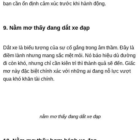
bạn cần ổn định cảm xúc trước khi hành động.
9. Nằm mơ thấy đang dắt xe đạp
Dắt xe là biểu tượng của sự cố gắng trong âm thầm. Đây là
điềm lành nhưng mang sắc mệt mỏi. Nó báo hiệu dù đường
đi còn khó, nhưng chỉ cần kiên trì thì thành quả sẽ đến. Giấc
mơ này đặc biệt chính xác với những ai đang nỗ lực vượt
qua khó khăn tài chính.
nằm mơ thấy đang dắt xe đạp