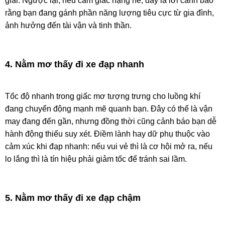
giải. Ngược lại, nếu cảm giác nặng nề, đây là lời cảnh báo
rằng bạn đang gánh phần năng lượng tiêu cực từ gia đình,
ảnh hưởng đến tài vận và tinh thần.
4. Nằm mơ thấy đi xe đạp nhanh
Tốc độ nhanh trong giấc mơ tượng trưng cho luồng khí
đang chuyển động mạnh mẽ quanh bạn. Đây có thể là vận
may đang đến gần, nhưng đồng thời cũng cảnh báo bạn dễ
hành động thiếu suy xét. Điềm lành hay dữ phụ thuộc vào
cảm xúc khi đạp nhanh: nếu vui vẻ thì là cơ hội mở ra, nếu
lo lắng thì là tín hiệu phải giảm tốc để tránh sai lầm.
5. Nằm mơ thấy đi xe đạp chậm