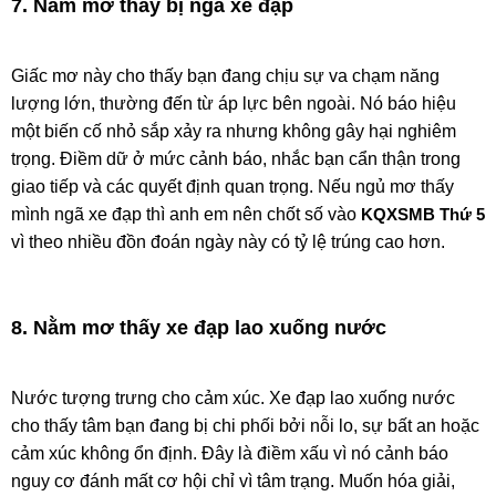
7. Nằm mơ thấy bị ngã xe đạp
Giấc mơ này cho thấy bạn đang chịu sự va chạm năng
lượng lớn, thường đến từ áp lực bên ngoài. Nó báo hiệu
một biến cố nhỏ sắp xảy ra nhưng không gây hại nghiêm
trọng. Điềm dữ ở mức cảnh báo, nhắc bạn cẩn thận trong
giao tiếp và các quyết định quan trọng. Nếu ngủ mơ thấy
mình ngã xe đạp thì anh em nên chốt số vào
KQXSMB Thứ 5
vì theo nhiều đồn đoán ngày này có tỷ lệ trúng cao hơn.
8. Nằm mơ thấy xe đạp lao xuống nước
Nước tượng trưng cho cảm xúc. Xe đạp lao xuống nước
cho thấy tâm bạn đang bị chi phối bởi nỗi lo, sự bất an hoặc
cảm xúc không ổn định. Đây là điềm xấu vì nó cảnh báo
nguy cơ đánh mất cơ hội chỉ vì tâm trạng. Muốn hóa giải,