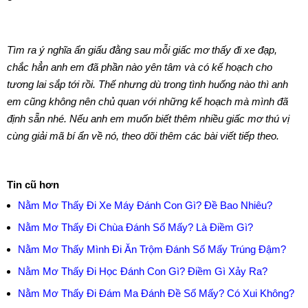
Tìm ra ý nghĩa ẩn giấu đằng sau mỗi giấc mơ thấy đi xe đạp,
chắc hẳn anh em đã phần nào yên tâm và có kế hoạch cho
tương lai sắp tới rồi. Thế nhưng dù trong tình huống nào thì anh
em cũng không nên chủ quan với những kế hoạch mà mình đã
định sẵn nhé. Nếu anh em muốn biết thêm nhiều giấc mơ thú vị
cùng giải mã bí ẩn về nó, theo dõi thêm các bài viết tiếp theo.
Tin cũ hơn
Nằm Mơ Thấy Đi Xe Máy Đánh Con Gì? Đề Bao Nhiêu?
Nằm Mơ Thấy Đi Chùa Đánh Số Mấy? Là Điềm Gì?
Nằm Mơ Thấy Mình Đi Ăn Trộm Đánh Số Mấy Trúng Đậm?
Nằm Mơ Thấy Đi Học Đánh Con Gì? Điềm Gì Xảy Ra?
Nằm Mơ Thấy Đi Đám Ma Đánh Đề Số Mấy? Có Xui Không?