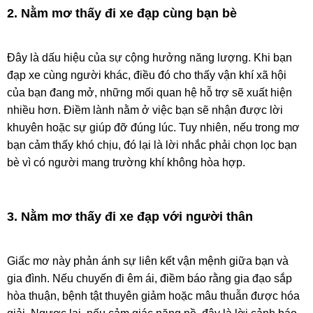
2. Nằm mơ thấy đi xe đạp cùng bạn bè
Đây là dấu hiệu của sự cộng hưởng năng lượng. Khi bạn
đạp xe cùng người khác, điều đó cho thấy vận khí xã hội
của bạn đang mở, những mối quan hệ hỗ trợ sẽ xuất hiện
nhiều hơn. Điềm lành nằm ở việc bạn sẽ nhận được lời
khuyên hoặc sự giúp đỡ đúng lúc. Tuy nhiên, nếu trong mơ
bạn cảm thấy khó chịu, đó lại là lời nhắc phải chọn lọc bạn
bè vì có người mang trường khí không hòa hợp.
3. Nằm mơ thấy đi xe đạp với người thân
Giấc mơ này phản ánh sự liên kết vận mệnh giữa bạn và
gia đình. Nếu chuyến đi êm ái, điềm báo rằng gia đạo sắp
hòa thuận, bệnh tật thuyên giảm hoặc mâu thuẫn được hóa