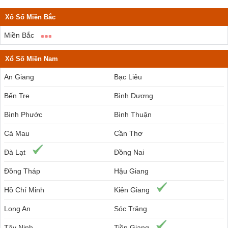
Xổ Số Miền Bắc
Miền Bắc
Xổ Số Miền Nam
An Giang
Bạc Liêu
Bến Tre
Bình Dương
Bình Phước
Bình Thuận
Cà Mau
Cần Thơ
Đà Lạt
Đồng Nai
Đồng Tháp
Hậu Giang
Hồ Chí Minh
Kiên Giang
Long An
Sóc Trăng
Tây Ninh
Tiền Giang