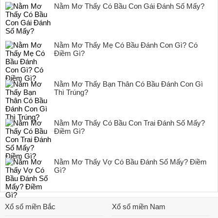
Nằm Mơ Thấy Có Bầu Con Gái Đánh Số Mấy?
Nằm Mơ Thấy Mẹ Có Bầu Đánh Con Gì? Có
Điềm Gì?
Nằm Mơ Thấy Bạn Thân Có Bầu Đánh Con Gì
Thì Trúng?
Nằm Mơ Thấy Có Bầu Con Trai Đánh Số Mấy?
Điềm Gì?
Nằm Mơ Thấy Vợ Có Bầu Đánh Số Mấy? Điềm
Gì?
Xổ số miền Bắc
Xổ số miền Nam