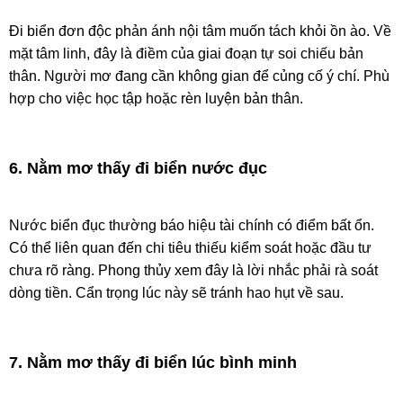
Đi biển đơn độc phản ánh nội tâm muốn tách khỏi ồn ào. Về
mặt tâm linh, đây là điềm của giai đoạn tự soi chiếu bản
thân. Người mơ đang cần không gian để củng cố ý chí. Phù
hợp cho việc học tập hoặc rèn luyện bản thân.
6. Nằm mơ thấy đi biển nước đục
Nước biển đục thường báo hiệu tài chính có điểm bất ổn.
Có thể liên quan đến chi tiêu thiếu kiểm soát hoặc đầu tư
chưa rõ ràng. Phong thủy xem đây là lời nhắc phải rà soát
dòng tiền. Cẩn trọng lúc này sẽ tránh hao hụt về sau.
7. Nằm mơ thấy đi biển lúc bình minh