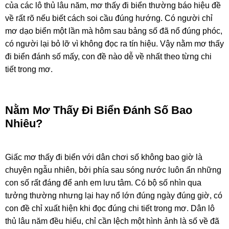
của các lô thủ lâu năm, mơ thấy đi biển thường báo hiệu đề
về rất rõ nếu biết cách soi cầu đúng hướng. Có người chỉ
mơ dạo biển một lần mà hôm sau bảng số đã nổ đúng phóc,
có người lại bỏ lỡ vì không đọc ra tín hiệu. Vậy nằm mơ thấy
đi biển đánh số mấy, con đề nào dễ về nhất theo từng chi
tiết trong mơ.
Nằm Mơ Thấy Đi Biển Đánh Số Bao
Nhiêu?
Giấc mơ thấy đi biển với dân chơi số không bao giờ là
chuyện ngẫu nhiên, bởi phía sau sóng nước luôn ẩn những
con số rất đáng để anh em lưu tâm. Có bộ số nhìn qua
tưởng thường nhưng lại hay nổ lớn đúng ngày đúng giờ, có
con đề chỉ xuất hiện khi đọc đúng chi tiết trong mơ. Dân lô
thủ lâu năm đều hiểu, chỉ cần lệch một hình ảnh là số về đã