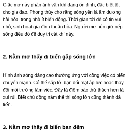
Giấc mơ này phản ánh vận khí đang ổn định, đặc biệt tốt
cho gia đạo. Phong thủy cho rằng sóng yên là âm dương
hài hòa, trong nhà ít biến động. Thời gian tới dễ có tin vui
nhỏ, sinh hoạt gia đình thuận hòa. Người mơ nên giữ nếp
sống điều độ để duy trì cát khí này.
2. Nằm mơ thấy đi biển gặp sóng lớn
Hình ảnh sóng dâng cao thường ứng với công việc có biến
chuyển mạnh. Có thể sắp tới bạn đối mặt áp lực hoặc thay
đổi môi trường làm việc. Đây là điềm báo thử thách hơn là
xui rủi. Biết chủ động nắm thế thì sóng lớn cũng thành đà
tiến.
3. Nằm mơ thấy đi biển ban đêm