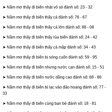
➤ Nằm mơ thấy đi biển nhặt vỏ sò đánh số: 23 - 32
➤ Nằm mơ thấy đi biển thấy cá đánh số: 76 - 67
➤ Nằm mơ thấy đi biển thấy cá lớn đánh số: 88 - 08
➤ Nằm mơ thấy đi biển thấy rùa biển đánh số: 24 - 42
➤ Nằm mơ thấy đi biển thấy cá mập đánh số: 34 - 43
➤ Nằm mơ thấy đi biển bị sóng cuốn đánh số: 59 - 95
➤ Nằm mơ thấy đi biển nhưng nước cạn đánh số: 15 - 51
➤ Nằm mơ thấy đi biển nước dâng cao đánh số: 68 - 86
➤ Nằm mơ thấy đi biển bị lạc vào đảo hoang đánh số: 77 -
33
➤ Nằm mơ thấy đi biển cùng bạn bè đánh số: 18 - 81