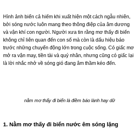
Hình ảnh biển cả hiếm khi xuất hiện một cách ngẫu nhiên,
bởi sóng nước luôn mang theo thông điệp của âm dương
và vận khí con người. Người xưa tin rằng mơ thấy đi biển
không chỉ liên quan đến con số mà còn là dấu hiệu báo
trước những chuyển động lớn trong cuộc sống. Có giấc mơ
mở ra vận may, tiền tài và quý nhân, nhưng cũng có giấc lại
là lời nhắc nhở về sóng gió đang âm thầm kéo đến.
nằm mơ thấy đi biển là điềm báo lành hay dữ
1. Nằm mơ thấy đi biển nước êm sóng lặng